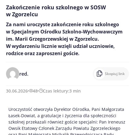
Zakończenie roku szkolnego w SOSW
w Zgorzelcu
Za nami uroczyste zakończenie roku szkolnego
w Specjalnym Ośrodku Szkolno-Wychowawczym
im. Marii Grzegorzewskiej w Zgorzelcu.
W wydarzeniu licznie wzięli udział uczniowie,
rodzice oraz zaproszeni goście.
red.
Skopiuj link
30.06.2026
48
Czas lektury:
3
min
Uroczystość otworzyła Dyrektor Ośrodka, Pani Małgorzata
Łasek-Dowiat, a gratulacje i życzenia dla społeczności
szkolnej przekazali również goście specjalni: Pan Ireneusz
Owsik Etatowy Członek Zarządu Powiatu Zgorzeleckiego
oraz Pani Małgorzata Michalik Przewodnicząca Rady