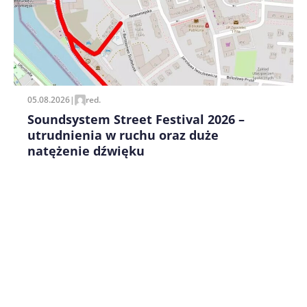
Zapamiętaj moje dane w tej przeglądarce podczas
pisania kolejnych komentarzy.
05.08.2026
|
red.
Soundsystem Street Festival 2026 –
utrudnienia w ruchu oraz duże
natężenie dźwięku