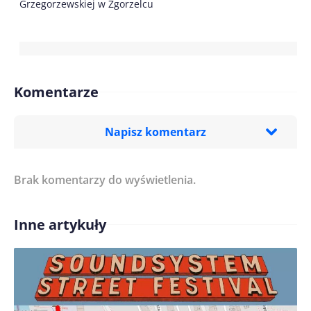
Grzegorzewskiej w Zgorzelcu
Komentarze
Napisz komentarz
Brak komentarzy do wyświetlenia.
Imię/ Nick*
Inne artykuły
Treść komentarza*