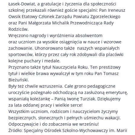
Łasek-Dowiat, a gratulacje i życzenia dla społeczności
szkolnej przekazali również goście specjalni: Pan Ireneusz
Owsik Etatowy Członek Zarządu Powiatu Zgorzeleckiego
oraz Pani Małgorzata Michalik Przewodnicząca Rady
Rodziców.
Wręczono nagrody i wyróżnienia absolwentom
oraz uczniom za wysokie osiągnięcia w nauce i wzorowe
zachowanie. Uhonorowano także naszych wspaniałych
sportowców, którzy przez cały rok zdobywali dla placówki
kolejne puchary i medale.
Przyznano także tytuł Nauczyciela Roku. Ten prestiżowy
tytuł i wielkie brawa wywalczył w tym roku Pan Tomasz
Bieżuński.
Były też chwile wzruszenia. Całe grono pedagogiczne
uroczyście pożegnało odchodzącą na zasłużoną emeryturę,
wspaniałą koleżankę – Panią Iwonę Turziak. Dziękujemy
za lata oddanej pracy i wielkie serce!
Wszystkim uczniom, rodzicom i nauczycielom życzymy
bezpiecznych, słonecznych i pełnych uśmiechu wakacji.
Odpoczywajcie i do zobaczenia we wrześniu!
Źródło: Specjalny Ośrodek Szkolno-Wychowawczy im. Marii