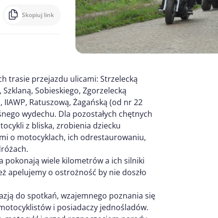
Skopiuj link
 trasie przejazdu ulicami: Strzelecką
), Szklaną, Sobieskiego, Zgorzelecką
a, IIAWP, Ratuszową, Żagańską (od nr 22
ośnego wydechu. Dla pozostałych chętnych
cykli z bliska, zrobienia dziecku
ami o motocyklach, ich odrestaurowaniu,
dróżach.
pokonają wiele kilometrów a ich silniki
ż apelujemy o ostrożność by nie doszło
azją do spotkań, wzajemnego poznania się
motocyklistów i posiadaczy jednośladów.