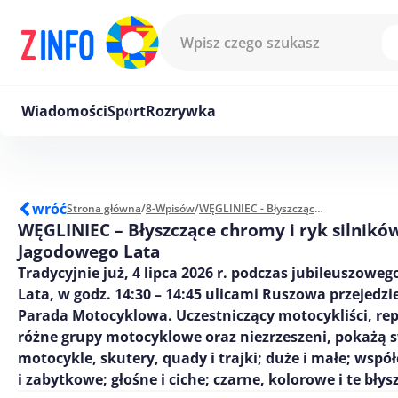
Przejdź do treści
Wiadomości
Sport
Rozrywka
wróć
Strona główna
/
8-Wpisów
/
WĘGLINIEC - Błyszczące chromy i ryk silników podczas Jagodowego Lata
WĘGLINIEC – Błyszczące chromy i ryk silnikó
Jagodowego Lata
Tradycyjnie już, 4 lipca 2026 r. podczas jubileuszowe
Lata, w godz. 14:30 – 14:45 ulicami Ruszowa przejedz
Parada Motocyklowa. Uczestniczący motocykliści, re
różne grupy motocyklowe oraz niezrzeszeni, pokażą 
motocykle, skutery, quady i trajki; duże i małe; wspó
i zabytkowe; głośne i ciche; czarne, kolorowe i te błys