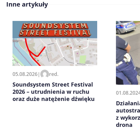
Inne artykuły
Treść komentarza*
Zapamiętaj moje dane w tej pr
05.08.2026
|
red.
kolejnych komentarzy.
Soundsystem Street Festival
2026 – utrudnienia w ruchu
01.08.202
oraz duże natężenie dźwięku
Działani
autostr
z wykor
drona