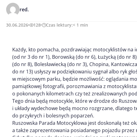
red.
30.06.2026
128
Czas lektury:
< 1
min
Każdy, kto pomacha, pozdrawiając motocyklistów na ich
(od nr 3 do nr 1), Borowską (do nr 6), Łużycką (do nr 8
(do nr 8), Bolesławiecką (do nr 3), Chopina, Kantowicz
do nr 13) usłyszy w podziękowaniu sygnał albo ryk gł
w miejscowym parku, będzie możliwość: oglądania moto
pamiątkowej fotografii, porozmawiania z motocyklist
o pokonanych kilometrach czy też zrealizowanych po
Tego dnia będą motocykle, które w drodze do Ruszowa 
i układy wydechowe będą mocno rozgrzane, dlatego te
do przykrych i bolesnych poparzeń.
Ruszowska Parada Motocyklowa jest doskonałą też ok
a także zaprezentowania posiadanego pojazdu przez 