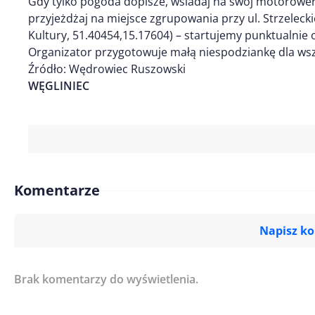
Gdy tylko pogoda dopisze, wsiadaj na swój motorower
przyjeżdżaj na miejsce zgrupowania przy ul. Strzelec
Kultury, 51.40454,15.17604) – startujemy punktualnie o
Organizator przygotowuje małą niespodziankę dla wsz
Źródło: Wędrowiec Ruszowski
WĘGLINIEC
Komentarze
Napisz k
Brak komentarzy do wyświetlenia.
Imię/ Nick*