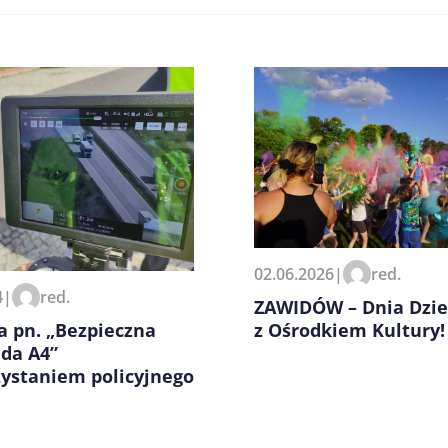
zeglądarce podczas pisania
02.06.2026
|
red.
4
|
red.
ZAWIDÓW – Dnia Dzi
a pn. „Bezpieczna
z Ośrodkiem Kultury!
ada A4”
zystaniem policyjnego