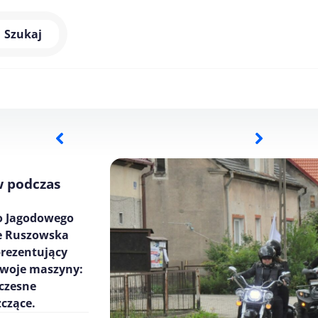
Szukaj
w podczas
go Jagodowego
ie Ruszowska
prezentujący
swoje maszyny:
łczesne
zczące.