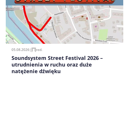
Zapamiętaj moje dane w tej przeglądarce podczas
pisania kolejnych komentarzy.
05.08.2026
|
red.
Soundsystem Street Festival 2026 –
utrudnienia w ruchu oraz duże
natężenie dźwięku