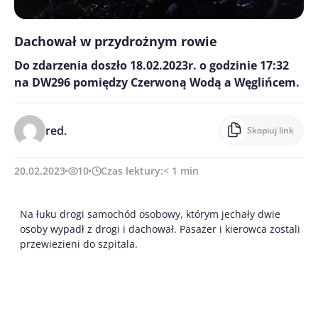
Dachował w przydrożnym rowie
Do zdarzenia doszło 18.02.2023r. o godzinie 17:32
na DW296 pomiędzy Czerwoną Wodą a Węglińcem.
red.
Skopiuj link
20.02.2023
10
Czas lektury:
< 1
min
Na łuku drogi samochód osobowy, którym jechały dwie
osoby wypadł z drogi i dachował. Pasażer i kierowca zostali
przewiezieni do szpitala.