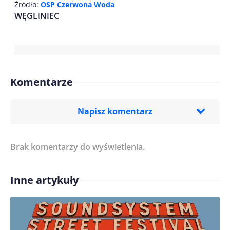
Źródło:
OSP Czerwona Woda
WĘGLINIEC
Komentarze
Napisz komentarz
Brak komentarzy do wyświetlenia.
Imię/ Nick*
Inne artykuły
Treść komentarza*