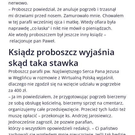
nerwowo.
– Proboszcz powiedział, że anuluje pogrzeb i trzasnął
mi drzwiami przed nosem. Zamurowało mnie. Chowałem
w tej parafii wcześniej ojca i matkę. Wtedy ofiara była
naprawdę „co łaska” i nikt nie mówił o pieniądzach.
Ale wtedy proboszczem był jeszcze inny ksiądz –
relacjonuje pan Paweł.
Ksiądz proboszcz wyjaśnia
skąd taka stawka
Proboszcz parafii pw. Najświętszego Serca Pana Jezusa
w Węglińcu w rozmowie z Wirtualną Polską wyjaśnił,
dlaczego nie zgodził się na wzięcie udziału w pogrzebie
za 400 zł.
– Ja im powiedziałem, że przygotowując pogrzeb bierzemy
ze sobą obsługę kościelną, bierzemy sprzęt na cmentarz,
organizujemy całe przedsięwzięcie. Przecież tych ludzi też
muszę opłacić – przekonuje ks. Andrzej Jarosiewicz.
Jednocześnie zagroził, że pozwie parafian,
którzy o wszystkim opowiedzieli redakcji. – Ci państwo
zachowali się względem mnie nieuczciwie. Jeśli tak będzie