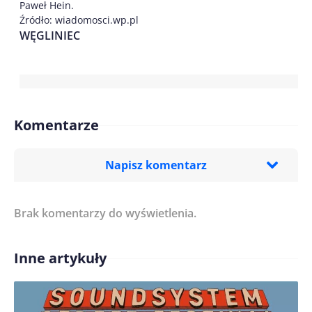
Paweł Hein.
Źródło: wiadomosci.wp.pl
WĘGLINIEC
Komentarze
Napisz komentarz
Brak komentarzy do wyświetlenia.
Imię/ Nick*
Inne artykuły
Treść komentarza*