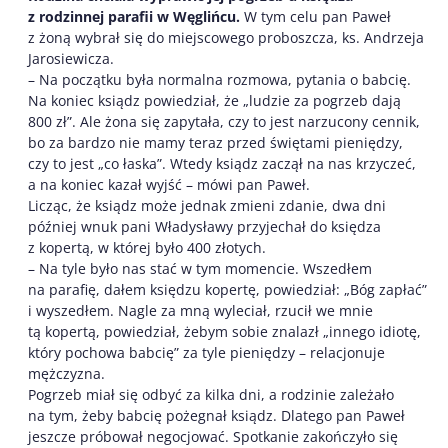
z rodzinnej parafii w Węglińcu.
W tym celu pan Paweł
z żoną wybrał się do miejscowego proboszcza, ks. Andrzeja
Jarosiewicza.
– Na początku była normalna rozmowa, pytania o babcię.
Na koniec ksiądz powiedział, że „ludzie za pogrzeb dają
800 zł”. Ale żona się zapytała, czy to jest narzucony cennik,
bo za bardzo nie mamy teraz przed świętami pieniędzy,
czy to jest „co łaska”. Wtedy ksiądz zaczął na nas krzyczeć,
a na koniec kazał wyjść – mówi pan Paweł.
Licząc, że ksiądz może jednak zmieni zdanie, dwa dni
później wnuk pani Władysławy przyjechał do księdza
z kopertą, w której było 400 złotych.
– Na tyle było nas stać w tym momencie. Wszedłem
na parafię, dałem księdzu kopertę, powiedział: „Bóg zapłać”
i wyszedłem. Nagle za mną wyleciał, rzucił we mnie
tą kopertą, powiedział, żebym sobie znalazł „innego idiotę,
który pochowa babcię” za tyle pieniędzy – relacjonuje
mężczyzna.
Pogrzeb miał się odbyć za kilka dni, a rodzinie zależało
na tym, żeby babcię pożegnał ksiądz. Dlatego pan Paweł
jeszcze próbował negocjować. Spotkanie zakończyło się