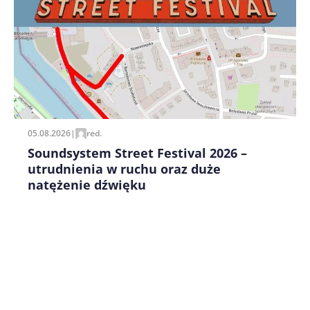
Zapamiętaj moje dane w tej przeglądarce podczas
pisania kolejnych komentarzy.
05.08.2026
|
red.
Soundsystem Street Festival 2026 –
utrudnienia w ruchu oraz duże
natężenie dźwięku