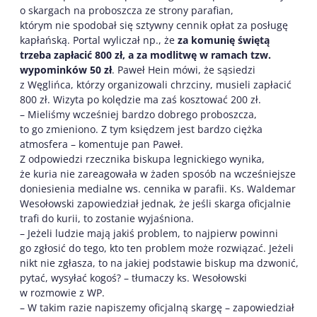
o skargach na proboszcza ze strony parafian,
którym nie spodobał się sztywny cennik opłat za posługę
kapłańską. Portal wyliczał np., że
za komunię świętą
trzeba zapłacić 800 zł, a za modlitwę w ramach tzw.
wypominków 50 zł
. Paweł Hein mówi, że sąsiedzi
z Węglińca, którzy organizowali chrzciny, musieli zapłacić
800 zł. Wizyta po kolędzie ma zaś kosztować 200 zł.
– Mieliśmy wcześniej bardzo dobrego proboszcza,
to go zmieniono. Z tym księdzem jest bardzo ciężka
atmosfera – komentuje pan Paweł.
Z odpowiedzi rzecznika biskupa legnickiego wynika,
że kuria nie zareagowała w żaden sposób na wcześniejsze
doniesienia medialne ws. cennika w parafii. Ks. Waldemar
Wesołowski zapowiedział jednak, że jeśli skarga oficjalnie
trafi do kurii, to zostanie wyjaśniona.
– Jeżeli ludzie mają jakiś problem, to najpierw powinni
go zgłosić do tego, kto ten problem może rozwiązać. Jeżeli
nikt nie zgłasza, to na jakiej podstawie biskup ma dzwonić,
pytać, wysyłać kogoś? – tłumaczy ks. Wesołowski
w rozmowie z WP.
– W takim razie napiszemy oficjalną skargę – zapowiedział