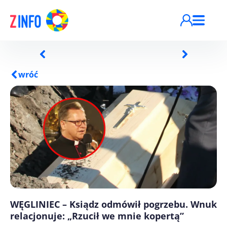
Przejdź do treści
wróć
WĘGLINIEC – Ksiądz odmówił pogrzebu. Wnuk
relacjonuje: „Rzucił we mnie kopertą”