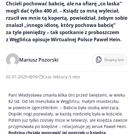
Chcieli pochować babcię, ale na ofiarę „co łaska”
mogli dać tylko 400 zł. – Ksiądz za mną wyleciał,
rzucił we mnie tą kopertą, powiedział, żebym sobie
znalazł „innego idiotę, który pochowa babcię”
za tyle pieniędzy – tak spotkanie z proboszczem
z Węglińca opisuje Wirtualnej Polsce Paweł Hein.
Mariusz Pozorski
Skopiuj link
02.01.2025
76
Czas lektury:
3
min
Pani Władysława zmarła kilka dni przed świętami, w wieku
82 lat. Od lat mieszkała w Węglińcu, małym miasteczku
w powiecie zgorzeleckim. – Babcia była osobą wierzącą.
Dopóki nogi pozwalały, w każdą niedzielę była w kościele.
Potem już tylko zostały msze w telewizji, ale księdza zawsze
przyjmowała po kolędzie – relacjonuje jej wnuk Paweł Hein.
Rodzina chciała wyprawić jej pogrzeb u księdza