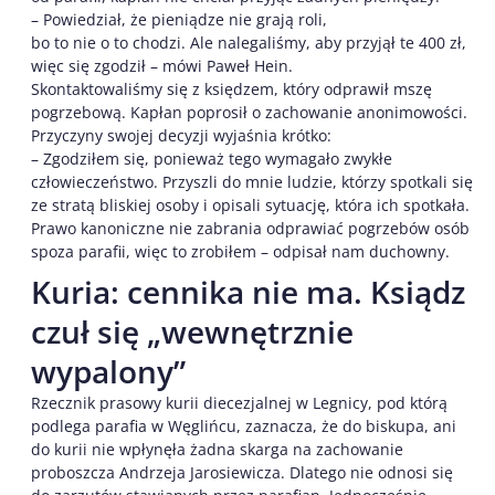
– Powiedział, że pieniądze nie grają roli,
bo to nie o to chodzi. Ale nalegaliśmy, aby przyjął te 400 zł,
więc się zgodził – mówi Paweł Hein.
Skontaktowaliśmy się z księdzem, który odprawił mszę
pogrzebową. Kapłan poprosił o zachowanie anonimowości.
Przyczyny swojej decyzji wyjaśnia krótko:
– Zgodziłem się, ponieważ tego wymagało zwykłe
człowieczeństwo. Przyszli do mnie ludzie, którzy spotkali się
ze stratą bliskiej osoby i opisali sytuację, która ich spotkała.
Prawo kanoniczne nie zabrania odprawiać pogrzebów osób
spoza parafii, więc to zrobiłem – odpisał nam duchowny.
Kuria: cennika nie ma. Ksiądz
czuł się „wewnętrznie
wypalony”
Rzecznik prasowy kurii diecezjalnej w Legnicy, pod którą
podlega parafia w Węglińcu, zaznacza, że do biskupa, ani
do kurii nie wpłynęła żadna skarga na zachowanie
proboszcza Andrzeja Jarosiewicza. Dlatego nie odnosi się