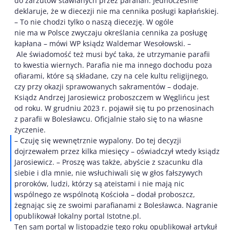
do zarzutów stawianych przez parafian. Jednocześnie
deklaruje, że w diecezji nie ma cennika posługi kapłańskiej.
– To nie chodzi tylko o naszą diecezję. W ogóle
nie ma w Polsce zwyczaju określania cennika za posługę
kapłana – mówi WP ksiądz Waldemar Wesołowski. –
Ale świadomość też musi być taka, że utrzymanie parafii
to kwestia wiernych. Parafia nie ma innego dochodu poza
ofiarami, które są składane, czy na cele kultu religijnego,
czy przy okazji sprawowanych sakramentów – dodaje.
Ksiądz Andrzej Jarosiewicz proboszczem w Węglińcu jest
od roku. W grudniu 2023 r. pojawił się tu po przenosinach
z parafii w Bolesławcu. Oficjalnie stało się to na własne
życzenie.
– Czuję się wewnętrznie wypalony. Do tej decyzji
dojrzewałem przez kilka miesięcy – oświadczył wtedy ksiądz
Jarosiewicz. – Proszę was także, abyście z szacunku dla
siebie i dla mnie, nie wsłuchiwali się w głos fałszywych
proroków, ludzi, którzy są ateistami i nie mają nic
wspólnego ze wspólnotą Kościoła – dodał proboszcz,
żegnając się ze swoimi parafianami z Bolesławca. Nagranie
opublikował lokalny portal Istotne.pl.
Ten sam portal w listopadzie tego roku opublikował artykuł