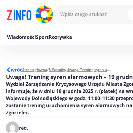
Przejdź do treści
Wiadomości
Sport
Rozrywka
wróć
Strona główna
/
8-Wpisów
/
Uwaga! Trening syren alarmowych – 19 grudnia
Uwaga! Trening syren alarmowych – 19 grudn
Wydział Zarządzania Kryzysowego Urzędu Miasta Zgor
informuje, że w dniu 19 grudnia 2025 r. (piątek) na w
Wojewody Dolnośląskiego w godz. 11:00–11:30 przep
zostanie trening uruchomienia syren alarmowych na 
Zgorzelec.
red.