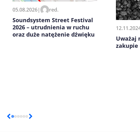
Zapamiętaj moje dane w tej pr
05.08.2026
|
red.
kolejnych komentarzy.
Soundsystem Street Festival
2026 – utrudnienia w ruchu
12.11.202
oraz duże natężenie dźwięku
Uważaj 
zakupie