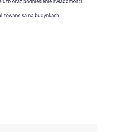
służb oraz podniesienie świadomości
alizowane są na budynkach