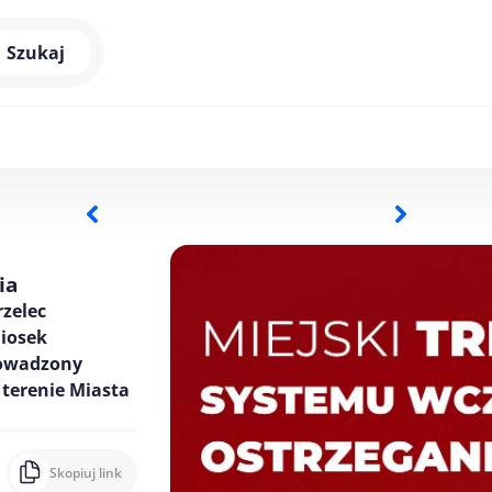
Szukaj
ia
zelec
niosek
rowadzony
terenie Miasta
Skopiuj link