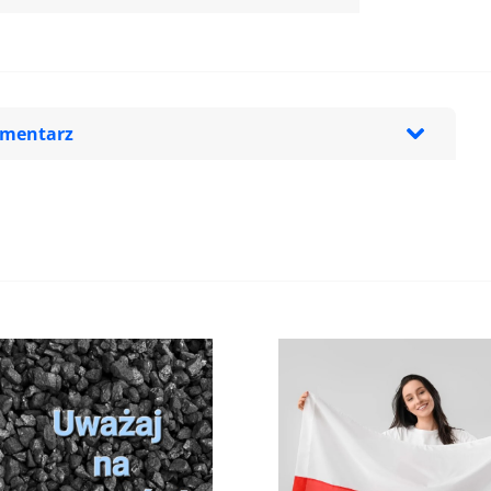
omentarz