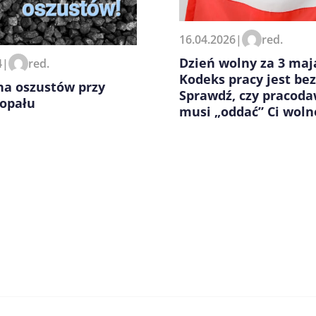
zeglądarce podczas pisania
16.04.2026
|
red.
Dzień wolny za 3 maj
4
|
red.
Kodeks pracy jest bez
na oszustów przy
Sprawdź, czy pracod
 opału
musi „oddać” Ci woln