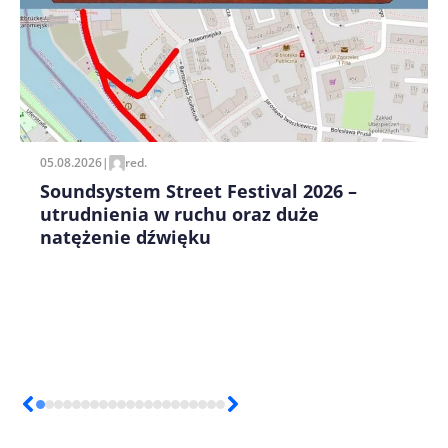
Zapamiętaj moje dane w tej przeglądarce podczas
pisania kolejnych komentarzy.
05.08.2026
|
red.
Soundsystem Street Festival 2026 –
utrudnienia w ruchu oraz duże
natężenie dźwięku