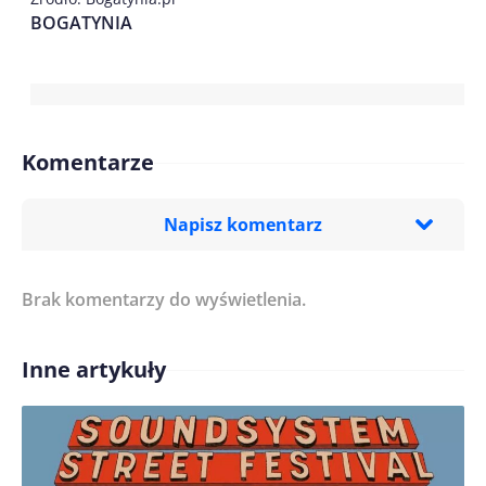
BOGATYNIA
Komentarze
Napisz komentarz
Brak komentarzy do wyświetlenia.
Imię/ Nick*
Inne artykuły
Treść komentarza*