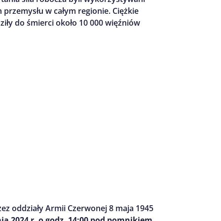
 przemysłu w całym regionie. Ciężkie
ziły do śmierci około 10 000 więźniów
ez oddziały Armii Czerwonej 8 maja 1945
ja 2024 r. o godz. 14:00 pod pomnikiem