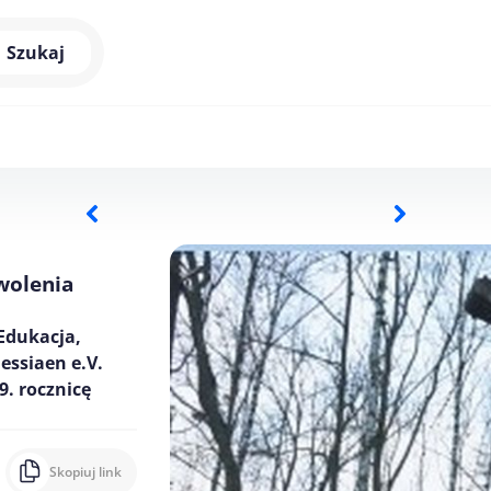
Szukaj
wolenia
 Edukacja,
ssiaen e.V.
. rocznicę
Skopiuj link