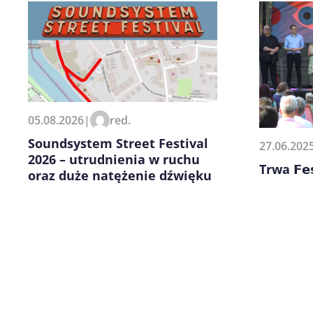
Zapamiętaj moje dane w tej pr
05.08.2026
|
red.
kolejnych komentarzy.
Soundsystem Street Festival
27.06.202
2026 – utrudnienia w ruchu
Trwa 𝗙𝗲𝘀
oraz duże natężenie dźwięku