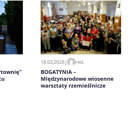
18.03.2026
|
red.
BOGATYNIA –
rtownię”
Międzynarodowe wiosenne
tu
warsztaty rzemieślnicze