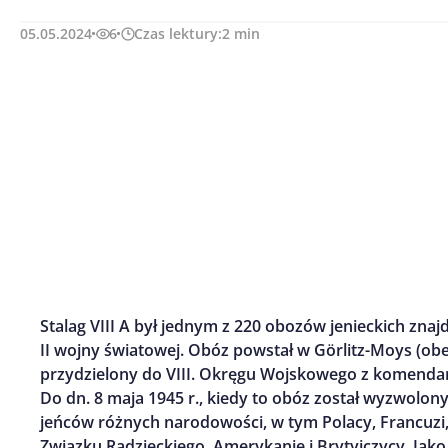
05.05.2024
6
Czas lektury:
2
min
Stalag VIII A był jednym z 220 obozów jenieckich zna
II wojny światowej. Obóz powstał w Görlitz-Moys (obec
przydzielony do VIII. Okręgu Wojskowego z komenda
Do dn. 8 maja 1945 r., kiedy to obóz został wyzwolony,
jeńców różnych narodowości, w tym Polacy, Francuzi,
Związku Radzieckiego, Amerykanie i Brytyjczycy. Jako