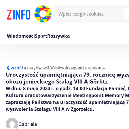
Przejdź do treści
Wiadomości
Sport
Rozrywka
wróć
Strona główna
/
8-Wpisów
/
Uroczystość upamiętniająca 79. rocznicę wyzwolenia obozu jenieckiego Stalag VIII A Görlitz
Uroczystość upamiętniająca 79. rocznicę wyz
obozu jenieckiego Stalag VIII A Görlitz
W dniu 8 maja 2024 r. o godz. 14:00 Fundacja Pamięć,
Kultura oraz stowarzyszenie Meetingpoint Memory Me
zapraszają Państwa na uroczystość upamiętniającą 79
wyzwolenia Stalagu VIII A w Zgorzelcu.
Gabriela