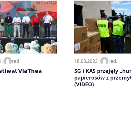
zeglądarce podczas pisania
5
|
red.
18.08.2023
|
red.
𝗶𝘄𝗮𝗹 𝗩𝗶𝗮𝗧𝗵𝗲𝗮
SG i KAS przejęły „hu
papierosów z przemy
(VIDEO)