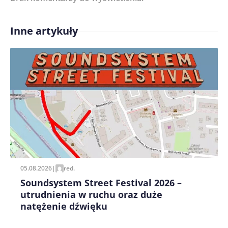
Inne artykuły
Treść komentarza*
Zapamiętaj moje dane w tej przeglądarce podczas
pisania kolejnych komentarzy.
05.08.2026
|
red.
Soundsystem Street Festival 2026 –
utrudnienia w ruchu oraz duże
natężenie dźwięku