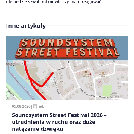
nie bedzie szwab mi mowic czy mam reagować
Treść komentarza*
Inne artykuły
Zapamiętaj moje dane w tej przeglądarce podczas
pisania kolejnych komentarzy.
05.08.2026
|
red.
Soundsystem Street Festival 2026 –
utrudnienia w ruchu oraz duże
natężenie dźwięku