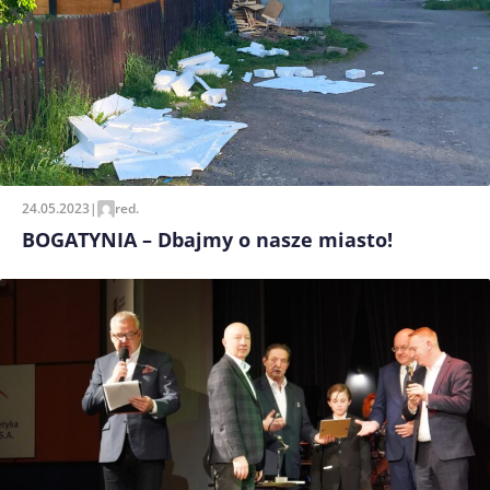
24.05.2023
|
red.
BOGATYNIA – Dbajmy o nasze miasto!