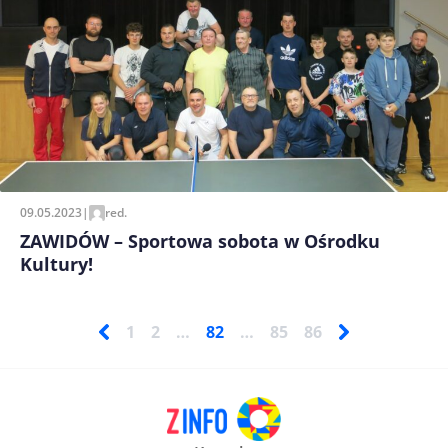
09.05.2023
|
red.
ZAWIDÓW – Sportowa sobota w Ośrodku
Kultury!
1
2
…
82
…
85
86