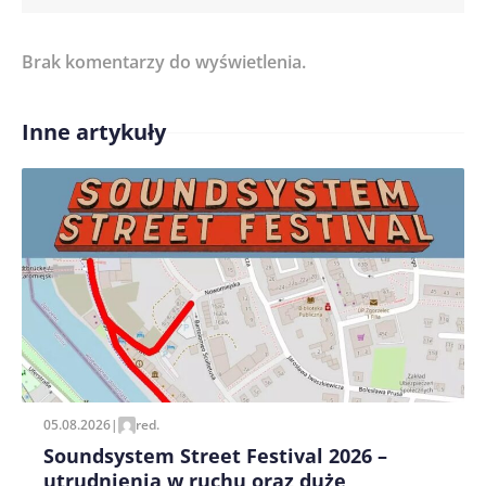
Brak komentarzy do wyświetlenia.
Imię/ Nick*
Inne artykuły
Treść komentarza*
Zapamiętaj moje dane w tej przeglądarce podczas
pisania kolejnych komentarzy.
05.08.2026
|
red.
Soundsystem Street Festival 2026 –
utrudnienia w ruchu oraz duże