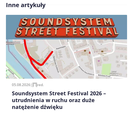
Inne artykuły
Treść komentarza*
Zapamiętaj moje dane w tej przeglądarce podczas
pisania kolejnych komentarzy.
05.08.2026
|
red.
Soundsystem Street Festival 2026 –
utrudnienia w ruchu oraz duże
natężenie dźwięku