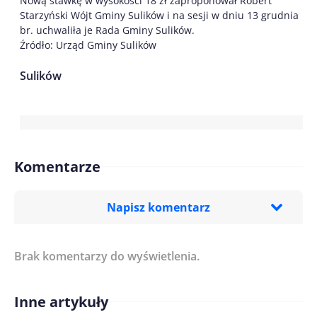
Nową stawkę w wysokości 18 zł zaproponował Robert
Starzyński Wójt Gminy Sulików i na sesji w dniu 13 grudnia
br. uchwaliła je Rada Gminy Sulików.
Źródło: Urząd Gminy Sulików
Sulików
Komentarze
Napisz komentarz
Brak komentarzy do wyświetlenia.
Imię/ Nick*
Inne artykuły
Treść komentarza*