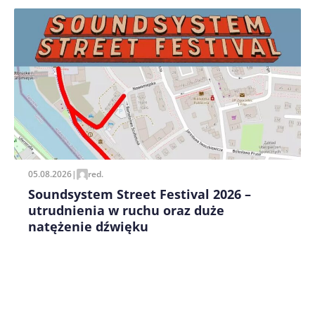
Zapamiętaj moje dane w tej przeglądarce podczas
pisania kolejnych komentarzy.
05.08.2026
|
red.
Soundsystem Street Festival 2026 –
utrudnienia w ruchu oraz duże
natężenie dźwięku