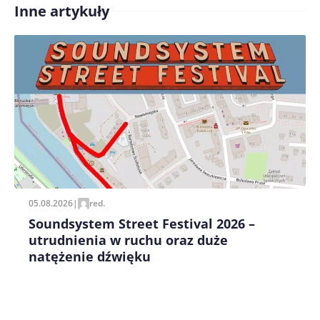
Inne artykuły
Treść komentarza*
Zapamiętaj moje dane w tej przeglądarce podczas
pisania kolejnych komentarzy.
05.08.2026
|
red.
Soundsystem Street Festival 2026 –
utrudnienia w ruchu oraz duże
natężenie dźwięku