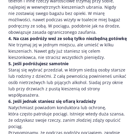
telefon i inne rzeczy wartościowe trzymaj przy sobie,
najlepiej w wewnętrznych kieszeniach ubrania. Nigdy
nie zostawiaj swego bagażu bez opieki. W miarę
możliwości, nawet podczas wizyty w toalecie miej bagaż
podręczny ze sobą. W pociągu, podobnie jak na drodze,
obowiązuje zasada ograniczonego zaufania.
4. Na czas podróży weź ze sobą tylko niezbędną gotówkę
Nie trzymaj jej w jednym miejscu, ale umieść w kilku
kieszeniach. Nawet gdy już staniesz się celem
kieszonkowca, nie stracisz wszystkich pieniędzy.
5. Jeśli podróżujesz samotnie
Staraj się wybrać przedział, w którym siedzą osoby starsze
lub rodziny z dziećmi. Z całą pewnością powinieneś unikać
osób nietrzeźwych lub pijących alkohol. Siadaj przy oknie
lub przy drzwiach z pustą kieszenią od strony
współpasażera.
6. Jeśli jednak staniesz się ofiarą kradzieży
Natychmiast powiadom konduktora lub ochronę,
która często patroluje pociągi. Istnieje wtedy duża szansa,
że odzyskasz swoje rzeczy, zanim złodziej zdąży opuścić
pociąg.
Przypominamy, że podczas podróży pociągiem, zgodnie