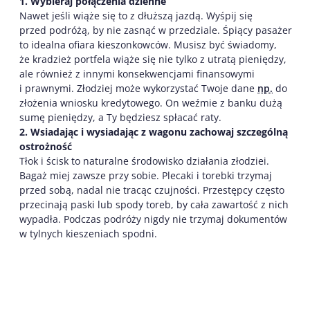
1. Wybieraj połączenia dzienne
Nawet jeśli wiąże się to z dłuższą jazdą. Wyśpij się
przed podróżą, by nie zasnąć w przedziale. Śpiący pasażer
to idealna ofiara kieszonkowców. Musisz być świadomy,
że kradzież portfela wiąże się nie tylko z utratą pieniędzy,
ale również z innymi konsekwencjami finansowymi
i prawnymi. Złodziej może wykorzystać Twoje dane
np.
do
złożenia wniosku kredytowego. On weźmie z banku dużą
sumę pieniędzy, a Ty będziesz spłacać raty.
2. Wsiadając i wysiadając z wagonu zachowaj szczególną
ostrożność
Tłok i ścisk to naturalne środowisko działania złodziei.
Bagaż miej zawsze przy sobie. Plecaki i torebki trzymaj
przed sobą, nadal nie tracąc czujności. Przestępcy często
przecinają paski lub spody toreb, by cała zawartość z nich
wypadła. Podczas podróży nigdy nie trzymaj dokumentów
w tylnych kieszeniach spodni.