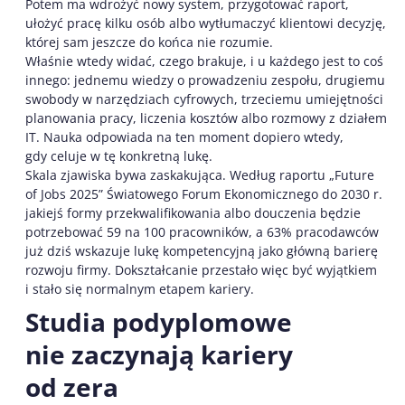
Potem ma wdrożyć nowy system, przygotować raport,
ułożyć pracę kilku osób albo wytłumaczyć klientowi decyzję,
której sam jeszcze do końca nie rozumie.
Właśnie wtedy widać, czego brakuje, i u każdego jest to coś
innego: jednemu wiedzy o prowadzeniu zespołu, drugiemu
swobody w narzędziach cyfrowych, trzeciemu umiejętności
planowania pracy, liczenia kosztów albo rozmowy z działem
IT. Nauka odpowiada na ten moment dopiero wtedy,
gdy celuje w tę konkretną lukę.
Skala zjawiska bywa zaskakująca. Według raportu „Future
of Jobs 2025” Światowego Forum Ekonomicznego do 2030 r.
jakiejś formy przekwalifikowania albo douczenia będzie
potrzebować 59 na 100 pracowników, a 63% pracodawców
już dziś wskazuje lukę kompetencyjną jako główną barierę
rozwoju firmy. Dokształcanie przestało więc być wyjątkiem
i stało się normalnym etapem kariery.
Studia podyplomowe
nie zaczynają kariery
od zera