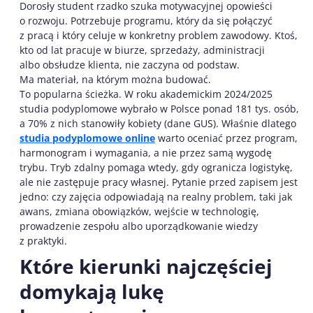
Dorosły student rzadko szuka motywacyjnej opowieści
o rozwoju. Potrzebuje programu, który da się połączyć
z pracą i który celuje w konkretny problem zawodowy. Ktoś,
kto od lat pracuje w biurze, sprzedaży, administracji
albo obsłudze klienta, nie zaczyna od podstaw.
Ma materiał, na którym można budować.
To popularna ścieżka. W roku akademickim 2024/2025
studia podyplomowe wybrało w Polsce ponad 181 tys. osób,
a 70% z nich stanowiły kobiety (dane GUS). Właśnie dlatego
studia podyplomowe online
warto oceniać przez program,
harmonogram i wymagania, a nie przez samą wygodę
trybu. Tryb zdalny pomaga wtedy, gdy ogranicza logistykę,
ale nie zastępuje pracy własnej. Pytanie przed zapisem jest
jedno: czy zajęcia odpowiadają na realny problem, taki jak
awans, zmiana obowiązków, wejście w technologię,
prowadzenie zespołu albo uporządkowanie wiedzy
z praktyki.
Które kierunki najczęściej
domykają lukę