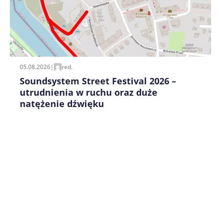
Zapamiętaj moje dane w tej przeglądarce podczas
pisania kolejnych komentarzy.
05.08.2026
|
red.
Soundsystem Street Festival 2026 –
utrudnienia w ruchu oraz duże
natężenie dźwięku