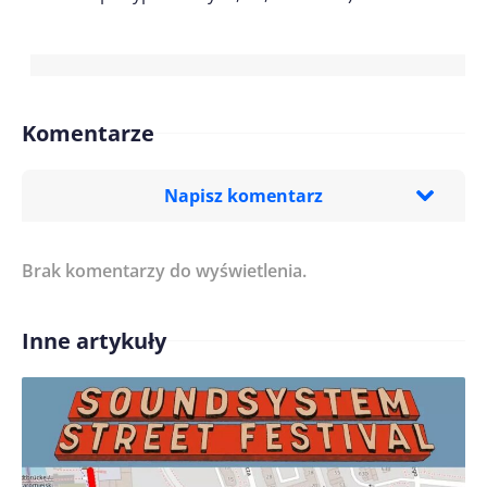
Komentarze
Napisz komentarz
Brak komentarzy do wyświetlenia.
Imię/ Nick*
Inne artykuły
Treść komentarza*