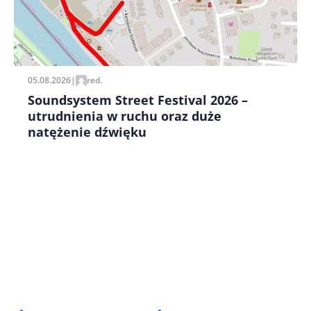
Zapamiętaj moje dane w tej przeglądarce podczas
pisania kolejnych komentarzy.
05.08.2026
|
red.
Soundsystem Street Festival 2026 –
utrudnienia w ruchu oraz duże
natężenie dźwięku