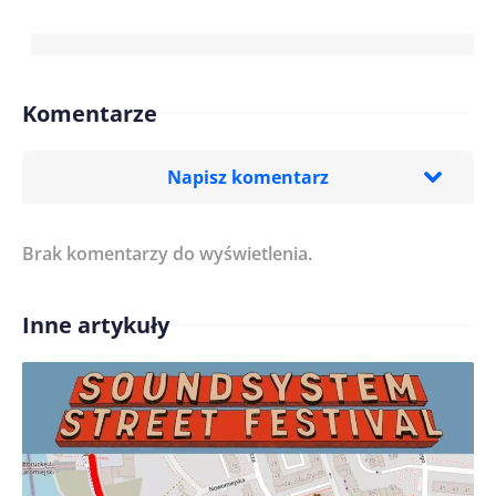
Komentarze
Napisz komentarz
Brak komentarzy do wyświetlenia.
Imię/ Nick*
Inne artykuły
Treść komentarza*