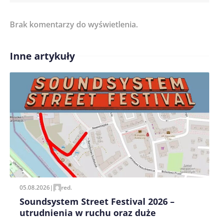
Brak komentarzy do wyświetlenia.
Imię/ Nick*
Inne artykuły
Treść komentarza*
Zapamiętaj moje dane w tej przeglądarce podczas
pisania kolejnych komentarzy.
05.08.2026
|
red.
Soundsystem Street Festival 2026 –
utrudnienia w ruchu oraz duże