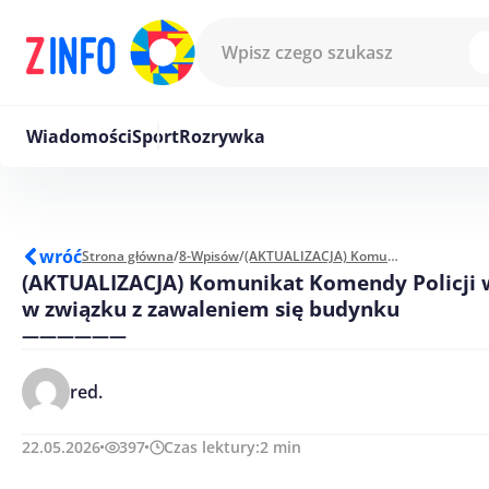
Przejdź do treści
Wiadomości
Sport
Rozrywka
wróć
Strona główna
/
8-Wpisów
/
(AKTUALIZACJA) Komunikat Komendy Policji w Görlitz w związku z zawaleniem się budynku
(AKTUALIZACJA) Komunikat Komendy Policji w
w związku z zawaleniem się budynku
——————
red.
22.05.2026
397
Czas lektury:
2
min