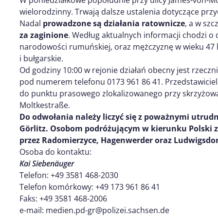
wielorodzinny. Trwają dalsze ustalenia dotyczące przy
Nadal
prowadzone są działania ratownicze
, a w sz
za zaginione
. Według aktualnych informacji chodzi o d
narodowości rumuńskiej, oraz mężczyznę w wieku 47 
i bułgarskie.
Od godziny 10:00 w rejonie działań obecny jest rzeczni
pod numerem telefonu 0173 961 86 41. Przedstawiciel
do punktu prasowego zlokalizowanego przy skrzyżowan
Moltkestraße.
Do odwołania należy liczyć się z poważnymi utrudn
Görlitz. Osobom podróżującym w kierunku Polski za
przez Radomierzyce, Hagenwerder oraz Ludwigsdor
Osoba do kontaktu:
Kai Siebenäuger
Telefon: +49 3581 468-2030
Telefon komórkowy: +49 173 961 86 41
Faks: +49 3581 468-2006
e-mail: medien.pd-gr@polizei.sachsen.de