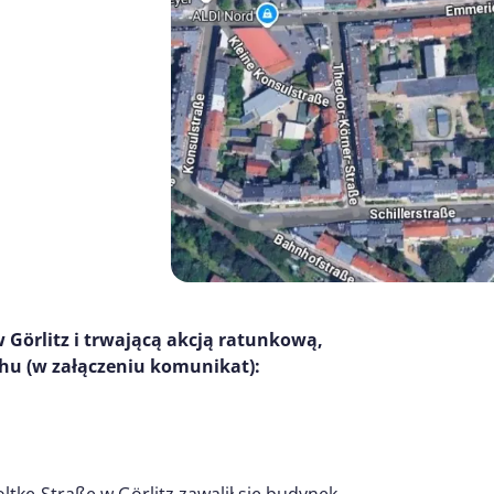
Görlitz i trwającą akcją ratunkową,
chu (w załączeniu komunikat):
tke-Straße w Görlitz zawalił się budynek