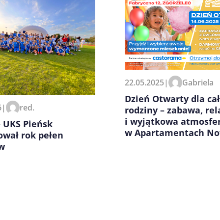
zeglądarce podczas pisania
22.05.2025
|
Gabriela
Dzień Otwarty dla cał
6
|
red.
rodziny – zabawa, rel
i wyjątkowa atmosfe
– UKS Pieńsk
w Apartamentach No
wał rok pełen
w