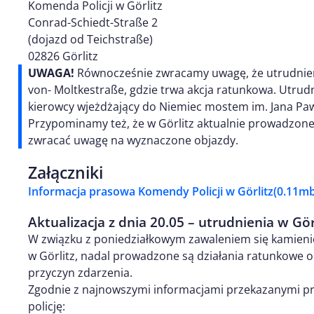
Komenda Policji w Görlitz
Conrad-Schiedt-Straße 2
(dojazd od Teichstraße)
02826 Görlitz
UWAGA!
Równocześnie zwracamy uwagę, że utrudnien
von- Moltkestraße, gdzie trwa akcja ratunkowa. Utrud
kierowcy wjeżdżający do Niemiec mostem im. Jana Pawła 
Przypominamy też, że w Görlitz aktualnie prowadzone
zwracać uwagę na wyznaczone objazdy.
Załączniki
Informacja prasowa Komendy Policji w Görlitz
(0.11mb
Aktualizacja z dnia 20.05 – utrudnienia w Gör
W związku z poniedziałkowym zawaleniem się kamienic
w Görlitz, nadal prowadzone są działania ratunkowe o
przyczyn zdarzenia.
Zgodnie z najnowszymi informacjami przekazanymi prz
policję: