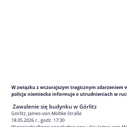
W związku z wczorajszym tragicznym zdarzeniem w 
policja niemiecka informuje o utrudnieniach w ru
Zawalenie się budynku w Görlitz
Görlitz, James-von-Moltke-Straße
18.05.2026 r., godz. 17:30
W poniedziałkowe popołudnie przy ulicy James-von-Mol