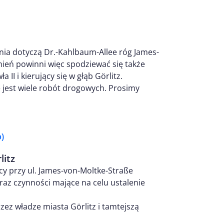
ia dotyczą Dr.-Kahlbaum-Allee róg James-
nień powinni więc spodziewać się także
II i kierujący się w głąb Görlitz.
 jest wiele robót drogowych. Prosimy
)
litz
y przy ul. James-von-Moltke-Straße
raz czynności mające na celu ustalenie
ez władze miasta Görlitz i tamtejszą