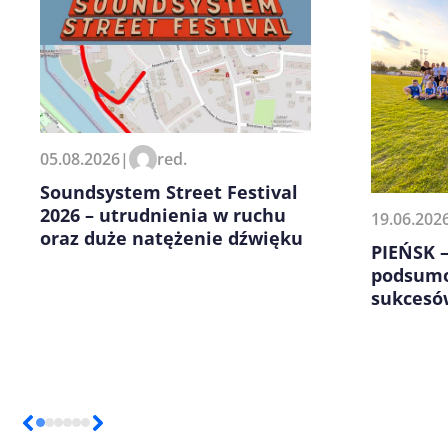
Zapamiętaj moje dane w tej pr
05.08.2026
|
red.
kolejnych komentarzy.
Soundsystem Street Festival
2026 – utrudnienia w ruchu
19.06.202
oraz duże natężenie dźwięku
PIEŃSK 
podsumo
sukcesó