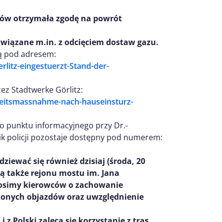
ów otrzymała zgodę na powrót
związane m.in. z odcięciem dostaw gazu.
są pod adresem:
rlitz-eingestuerzt-Stand-der-
ez Stadtwerke Görlitz:
rheitsmassnahme-nach-hauseinsturz-
do punktu informacyjnego przy Dr.-
ik policji pozostaje dostępny pod numerem:
odziewa
ć
si
ę
r
ó
wnie
ż
dzisiaj (
ś
roda, 20
ą
tak
ż
e rejonu mostu im. Jana
rosimy kierowców o zachowanie
czonych objazdów oraz uwzględnienie
i z Polski zaleca się korzystanie z tras