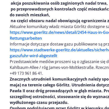
akcja poszukiwania osób zaginionych nadal trwa,
po przeprowadzonych kontrolach część mieszkańc
do swoich mieszkań,
na części obszaru nadal obowiązują ograniczenia 
Aktualne komunikaty władz miasta Görlitz dostępne 
https://www.goerlitz.de/news/detail/2454-Haus-in-Goe
Rettungsarbeiten
Informacje dotyczące dostaw gazu publikowane są prz
https://www.stadtwerke-goerlitz.de/aktuelles/siche
gaszufuhr-wird-abgestellt
Przedstawiciele mediów proszeni są o zgłaszanie się 
Kahlbaum-Allee / róg James-von-Moltkestraße. Rzeczn
+49 173 961 86 41.
Znacznych utrudnie
ń
komunikacyjnych nale
ż
y sp
maja) na terenie ca
ł
ego G
ö
rlitz. Utrudnienia dotycz
Paw
ł
a II oraz dr
ó
g prowadz
ą
cych w g
łą
b miasta. P
szczególnej ostrożności, stosowanie się do wyzna
wydłużonego czasu przejazdu.
Osobom podróżującym przez Görlitz
w kierunku do 