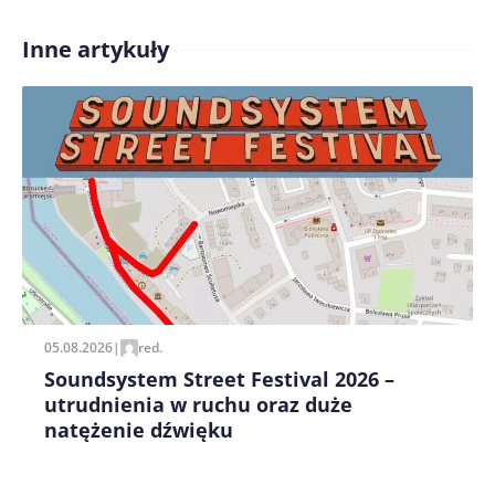
Inne artykuły
Treść komentarza*
Zapamiętaj moje dane w tej przeglądarce podczas
pisania kolejnych komentarzy.
05.08.2026
|
red.
Soundsystem Street Festival 2026 –
utrudnienia w ruchu oraz duże
natężenie dźwięku