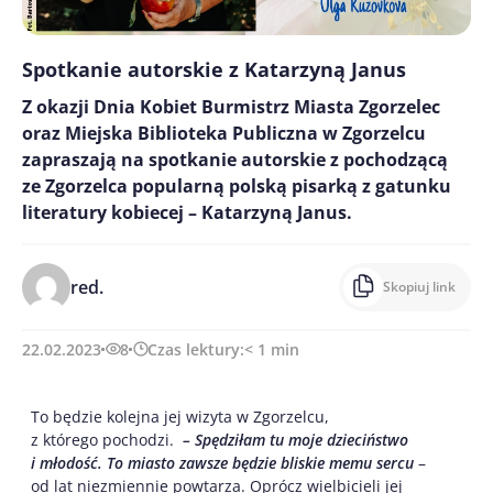
Spotkanie autorskie z Katarzyną Janus
Z okazji Dnia Kobiet Burmistrz Miasta Zgorzelec
oraz Miejska Biblioteka Publiczna w Zgorzelcu
zapraszają na spotkanie autorskie z pochodzącą
ze Zgorzelca popularną polską pisarką z gatunku
literatury kobiecej – Katarzyną Janus.
red.
Skopiuj link
22.02.2023
8
Czas lektury:
< 1
min
To będzie kolejna jej wizyta w Zgorzelcu,
z którego pochodzi.
– Spędziłam tu moje dzieciństwo
i młodość. To miasto zawsze będzie bliskie memu sercu
–
od lat niezmiennie powtarza. Oprócz wielbicieli jej