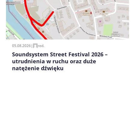
Zapamiętaj moje dane w tej przeglądarce podczas
pisania kolejnych komentarzy.
05.08.2026
|
red.
Soundsystem Street Festival 2026 –
utrudnienia w ruchu oraz duże
natężenie dźwięku