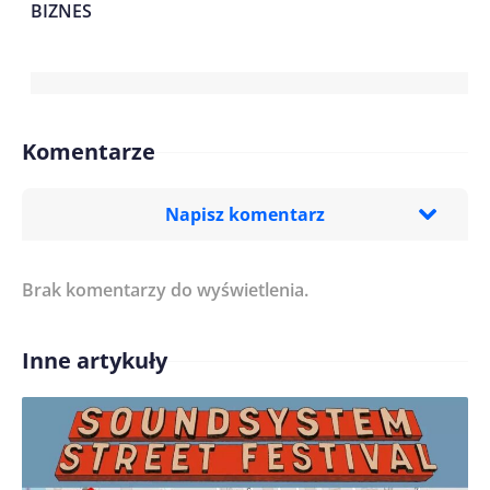
BIZNES
Komentarze
Napisz komentarz
Brak komentarzy do wyświetlenia.
Imię/ Nick*
Inne artykuły
Treść komentarza*