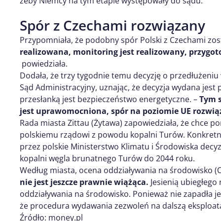
żeby Niemcy na tym etapie występowały do sądu.
Spór z Czechami rozwiązany
Przypomniała, że podobny spór Polski z Czechami zos
realizowana, monitoring jest realizowany, przyg
powiedziała.
Dodała, że trzy tygodnie temu decyzję o przedłużeniu
Sąd Administracyjny, uznając, że decyzja wydana jes
przesłanką jest bezpieczeństwo energetyczne. –
Tym s
jest uprawomocniona, spór na poziomie UE rozwi
Rada miasta Zittau (Żytawa) zapowiedziała, że chce 
polskiemu rządowi z powodu kopalni Turów. Konkretni
przez polskie Ministerstwo Klimatu i Środowiska decy
kopalni węgla brunatnego Turów do 2044 roku.
Według miasta, ocena oddziaływania na środowisko 
nie jest jeszcze prawnie wiążąca.
Jesienią ubiegłego 
oddziaływania na środowisko. Ponieważ nie zapadła je
że procedura wydawania zezwoleń na dalszą eksploata
Źródło: money.pl