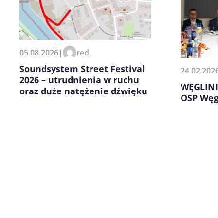
Zapamiętaj moje dane w tej pr
05.08.2026
|
red.
kolejnych komentarzy.
Soundsystem Street Festival
24.02.202
2026 – utrudnienia w ruchu
WĘGLINI
oraz duże natężenie dźwięku
OSP Węg