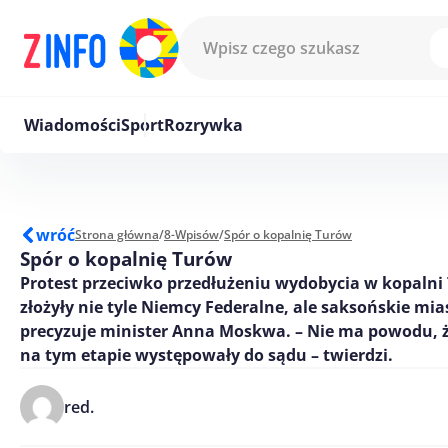
Przejdź do treści
Wiadomości
Sport
Rozrywka
wróć
Strona główna
/
8-Wpisów
/
Spór o kopalnię Turów
Spór o kopalnię Turów
Protest przeciwko przedłużeniu wydobycia w kopalni
złożyły nie tyle Niemcy Federalne, ale saksońskie mi
precyzuje minister Anna Moskwa. – Nie ma powodu, 
na tym etapie występowały do sądu – twierdzi.
red.