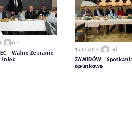
zeglądarce podczas pisania
6
|
red.
15.12.2023
|
red.
EC – Walne Zebranie
ZAWIDÓW – Spotkani
liniec
opłatkowe