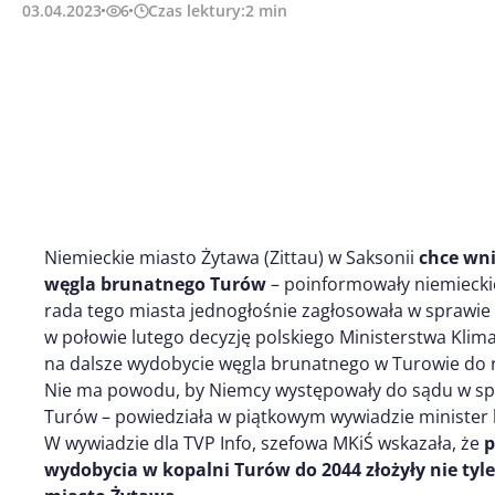
03.04.2023
6
Czas lektury:
2
min
Niemieckie miasto Żytawa (Zittau) w Saksonii
chce wni
węgla brunatnego Turów
– poinformowały niemiecki
rada tego miasta jednogłośnie zagłosowała w sprawie 
w połowie lutego decyzję polskiego Ministerstwa Klim
na dalsze wydobycie węgla brunatnego w Turowie do 
Nie ma powodu, by Niemcy występowały do sądu w spr
Turów – powiedziała w piątkowym wywiadzie minister
W wywiadzie dla TVP Info, szefowa MKiŚ wskazała, że
p
wydobycia w kopalni Turów do 2044 złożyły nie tyl