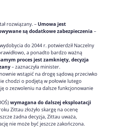
tał rozwiązany. –
Umowa jest
otowywane są dodatkowe zabezpieczenia
–
 wydobycia do 2044 r. potwierdził Naczelny
t prawidłowo, a ponadto bardzo ważną
amym proces jest zamknięty, decyzja
ązany
– zaznaczyła minister.
ponownie wstąpić na drogę sądową przeciwko
e chodzi o podjętą w połowie lutego
zję o zezwoleniu na dalsze funkcjonowanie
(OOŚ)
wymagana do dalszej eksploatacji
roku Zittau złożyło skargę na ocenę
szcze żadna decyzja, Zittau uważa,
cję nie może być jeszcze zakończona.