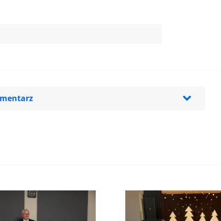
omentarz