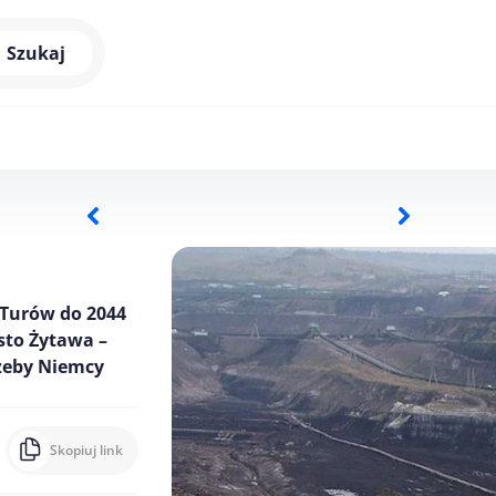
Szukaj
 Turów do 2044
asto Żytawa –
żeby Niemcy
Skopiuj link