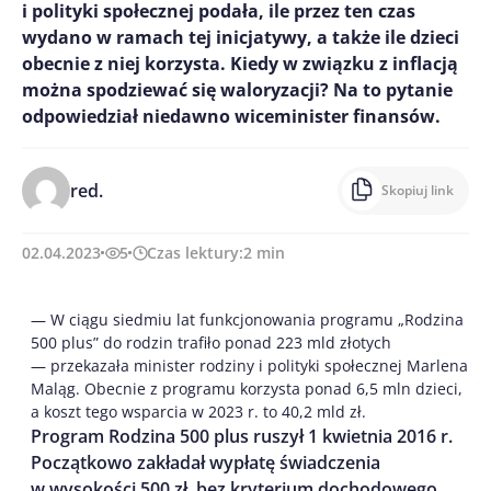
i polityki społecznej podała, ile przez ten czas
wydano w ramach tej inicjatywy, a także ile dzieci
obecnie z niej korzysta. Kiedy w związku z inflacją
można spodziewać się waloryzacji? Na to pytanie
odpowiedział niedawno wiceminister finansów.
red.
Skopiuj link
02.04.2023
5
Czas lektury:
2
min
— W ciągu siedmiu lat funkcjonowania programu „Rodzina
500 plus” do rodzin trafiło ponad 223 mld złotych
— przekazała minister rodziny i polityki społecznej Marlena
Maląg. Obecnie z programu korzysta ponad 6,5 mln dzieci,
a koszt tego wsparcia w 2023 r. to 40,2 mld zł.
Program Rodzina 500 plus ruszył 1 kwietnia 2016 r.
Początkowo zakładał wypłatę świadczenia
w wysokości 500 zł, bez kryterium dochodowego,