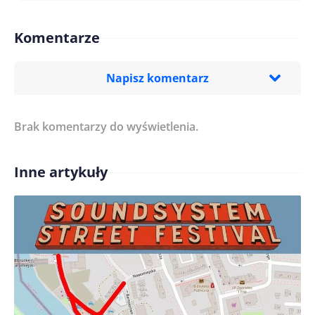
Komentarze
Napisz komentarz
Brak komentarzy do wyświetlenia.
Imię/ Nick*
Inne artykuły
Treść komentarza*
Zapamiętaj moje dane w tej przeglądarce podczas