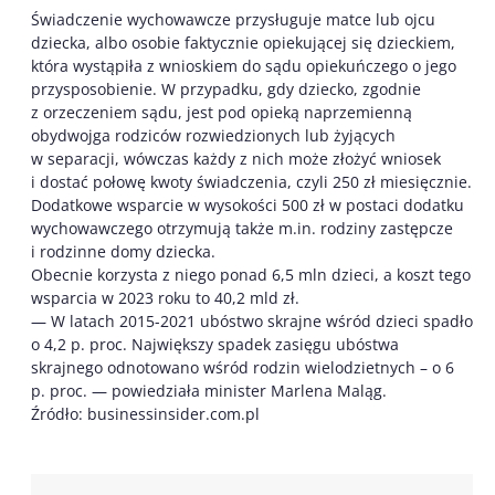
Świadczenie wychowawcze przysługuje matce lub ojcu
dziecka, albo osobie faktycznie opiekującej się dzieckiem,
która wystąpiła z wnioskiem do sądu opiekuńczego o jego
przysposobienie. W przypadku, gdy dziecko, zgodnie
z orzeczeniem sądu, jest pod opieką naprzemienną
obydwojga rodziców rozwiedzionych lub żyjących
w separacji, wówczas każdy z nich może złożyć wniosek
i dostać połowę kwoty świadczenia, czyli 250 zł miesięcznie.
Dodatkowe wsparcie w wysokości 500 zł w postaci dodatku
wychowawczego otrzymują także m.in. rodziny zastępcze
i rodzinne domy dziecka.
Obecnie korzysta z niego ponad 6,5 mln dzieci, a koszt tego
wsparcia w 2023 roku to 40,2 mld zł.
— W latach 2015-2021 ubóstwo skrajne wśród dzieci spadło
o 4,2 p. proc. Największy spadek zasięgu ubóstwa
skrajnego odnotowano wśród rodzin wielodzietnych – o 6
p. proc. — powiedziała minister Marlena Maląg.
Źródło: businessinsider.com.pl