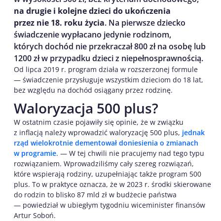
na drugie i kolejne dzieci do ukończenia
przez nie 18. roku życia
. Na pierwsze dziecko
świadczenie wypłacano jedynie rodzinom,
których dochód nie przekraczał 800 zł na osobę lub
1200 zł w przypadku dzieci z niepełnosprawnością.
Od lipca 2019 r. program działa w rozszerzonej formule
— świadczenie przysługuje wszystkim dzieciom do 18 lat,
bez względu na dochód osiągany przez rodzinę.
Waloryzacja 500 plus?
W ostatnim czasie pojawiły się opinie, że w związku
z inflacją należy wprowadzić waloryzację 500 plus,
jednak
rząd wielokrotnie dementował doniesienia o zmianach
w programie
. — W tej chwili nie pracujemy nad tego typu
rozwiązaniem. Wprowadziliśmy cały szereg rozwiązań,
które wspierają rodziny, uzupełniając także program 500
plus. To w praktyce oznacza, że w 2023 r. środki skierowane
do rodzin to blisko 87 mld zł w budżecie państwa
— powiedział w ubiegłym tygodniu wiceminister finansów
Artur Soboń.