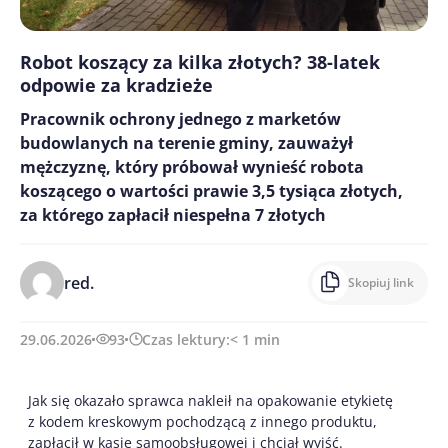
Robot koszący za kilka złotych? 38-latek
odpowie za kradzieże
Pracownik ochrony jednego z marketów
budowlanych na terenie gminy, zauważył
mężczyznę, który próbował wynieść robota
koszącego o wartości prawie 3,5 tysiąca złotych,
za którego zapłacił niespełna 7 złotych
red.
Skopiuj link
29.06.2026
93
Czas lektury:
< 1
min
Jak się okazało sprawca nakleił na opakowanie etykietę
z kodem kreskowym pochodzącą z innego produktu,
zapłacił w kasie samoobsługowej i chciał wyjść.