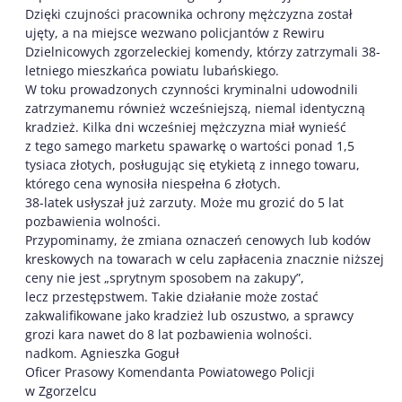
Dzięki czujności pracownika ochrony mężczyzna został
ujęty, a na miejsce wezwano policjantów z Rewiru
Dzielnicowych zgorzeleckiej komendy, którzy zatrzymali 38-
letniego mieszkańca powiatu lubańskiego.
W toku prowadzonych czynności kryminalni udowodnili
zatrzymanemu również wcześniejszą, niemal identyczną
kradzież. Kilka dni wcześniej mężczyzna miał wynieść
z tego samego marketu spawarkę o wartości ponad 1,5
tysiaca złotych, posługując się etykietą z innego towaru,
którego cena wynosiła niespełna 6 złotych.
38-latek usłyszał już zarzuty. Może mu grozić do 5 lat
pozbawienia wolności.
Przypominamy, że zmiana oznaczeń cenowych lub kodów
kreskowych na towarach w celu zapłacenia znacznie niższej
ceny nie jest „sprytnym sposobem na zakupy”,
lecz przestępstwem. Takie działanie może zostać
zakwalifikowane jako kradzież lub oszustwo, a sprawcy
grozi kara nawet do 8 lat pozbawienia wolności.
nadkom. Agnieszka Goguł
Oficer Prasowy Komendanta Powiatowego Policji
w Zgorzelcu