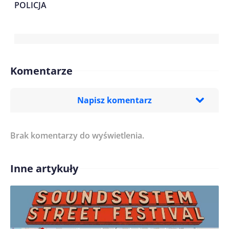
POLICJA
Komentarze
Napisz komentarz
Brak komentarzy do wyświetlenia.
Imię/ Nick*
Inne artykuły
Treść komentarza*