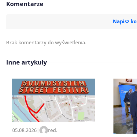
Komentarze
Napisz k
Brak komentarzy do wyświetlenia.
Imię/ Nick*
Inne artykuły
Treść komentarza*
Zapamiętaj moje dane w tej pr
05.08.2026
|
red.
kolejnych komentarzy.