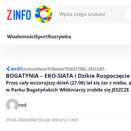
Przejdź do treści
Wiadomości
Sport
Rozrywka
wróć
Strona główna
/
8-Wpisów
/
BOGATYNIA - EKO-SIATA i Dzikie Rozpoczęcie Wakacji GPO
BOGATYNIA – EKO-SIATA i Dzikie Rozpoczęcie
Przez cały wczorajszy dzień (27.06) lał się żar z nieba,
w Parku Bogatyńskich Włókniarzy zrobiło się JESZCZE
red.
29.06.2026
58
Czas lektury:
3
min