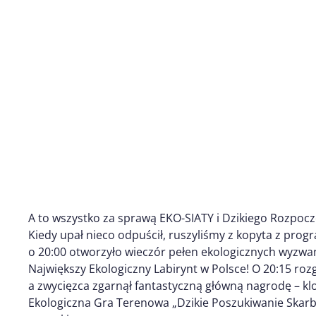
A to wszystko za sprawą EKO-SIATY i Dzikiego Rozpocz
Kiedy upał nieco odpuścił, ruszyliśmy z kopyta z pro
o 20:00 otworzyło wieczór pełen ekologicznych wyzwań
Największy Ekologiczny Labirynt w Polsce! O 20:15 roz
a zwycięzca zgarnął fantastyczną główną nagrodę – kl
Ekologiczna Gra Terenowa „Dzikie Poszukiwanie Skar