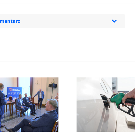
omentarz
zeglądarce podczas pisania