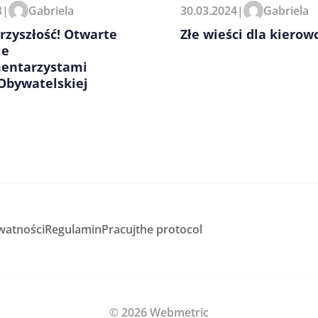
3
|
Gabriela
30.03.2024
|
Gabriela
przyszłość! Otwarte
Złe wieści dla kiero
ie
mentarzystami
 Obywatelskiej
watności
Regulamin
Pracuj
the protocol
© 2026 Webmetric