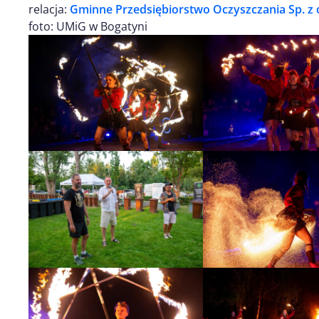
relacja:
Gminne Przedsiębiorstwo Oczyszczania Sp. z 
foto: UMiG w Bogatyni