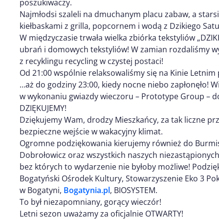
poszukiwaczy.
Najmłodsi szaleli na dmuchanym placu zabaw, a starsi
kiełbaskami z grilla, popcornem i wodą z Dzikiego Sat
W międzyczasie trwała wielka zbiórka tekstyliów „DZI
ubrań i domowych tekstyliów! W zamian rozdaliśmy wy
z recyklingu recycling w czystej postaci!
Od 21:00 wspólnie relaksowaliśmy się na Kinie Letni
…aż do godziny 23:00, kiedy nocne niebo zapłonęło! 
w wykonaniu gwiazdy wieczoru – Prototype Group – do
DZIĘKUJEMY!
Dziękujemy Wam, drodzy Mieszkańcy, za tak liczne prz
bezpieczne wejście w wakacyjny klimat.
Ogromne podziękowania kierujemy również do Burmist
Dobrołowicz oraz wszystkich naszych niezastąpionych
bez których to wydarzenie nie byłoby możliwe! Podzię
Bogatyński Ośrodek Kultury, Stowarzyszenie Eko 3 Pok
w Bogatyni,
Bogatynia.pl
, BIOSYSTEM.
To był niezapomniany, gorący wieczór!
Letni sezon uważamy za oficjalnie OTWARTY!