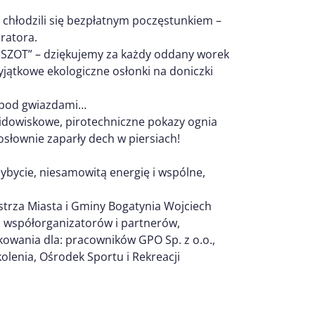
 chłodzili się bezpłatnym poczęstunkiem –
uratora.
KISZOT” – dziękujemy za każdy oddany worek
jątkowe ekologiczne osłonki na doniczki
m pod gwiazdami…
Widowiskowe, pirotechniczne pokazy ognia
słownie zaparły dech w piersiach!
ybycie, niesamowitą energię i wspólne,
rza Miasta i Gminy Bogatynia Wojciech
 współorganizatorów i partnerów,
kowania dla: pracowników GPO Sp. z o.o.,
olenia, Ośrodek Sportu i Rekreacji