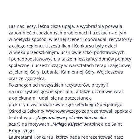
Las nas leczy, leśna cisza upaja, a wyobraźnia pozwala
zapomnieć o codziennych problemach i troskach – o tym
w poetycki sposób, w leśnej scenerii opowiadali recytatorzy
z całego regionu. Uczestnikami Konkursu były dzieci
w wieku przedszkolnym, uczniowie szkół podstawowych
i ponadpodstawowych, a także mieszkańcy domów pomocy
społecznej i uczestniczący w warsztatach terapii zajęciowej
z: Jeleniej Góry, Lubania, Kamiennej Góry, Wojcieszowa
oraz ze Zgorzelca.
Po zmaganiach wszystkich recytatorów, przybyli
na uroczystość goście specjalni, a także uczniowie wraz
z opiekunami, udali się na poczęstunek,
po którym wychowankowie zgorzeleckiego Specjalnego
Ośrodka Szkolno- Wychowawczego zaprezentowali spektakl
teatralny pt. „
Najważniejsze jest niewidoczne dla
oczu”,
na motywach
„Małego Księcia”
Antoine’a de Saint
Exupery’ego.
Laureatami Konkursu, którzy będą reprezentować nasz