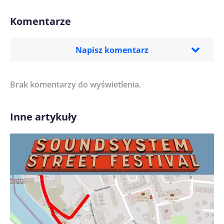
Komentarze
Napisz komentarz
Brak komentarzy do wyświetlenia.
Imię/ Nick*
Inne artykuły
Treść komentarza*
Zapamiętaj moje dane w tej przeglądarce podczas
pisania kolejnych komentarzy.