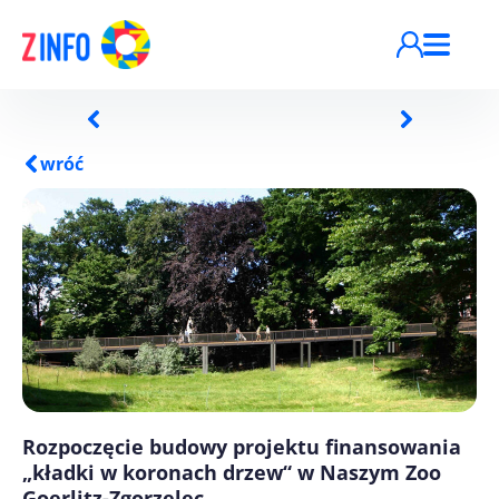
Przejdź do treści
wróć
Rozpoczęcie budowy projektu finansowania
„kładki w koronach drzew“ w Naszym Zoo
Goerlitz-Zgorzelec