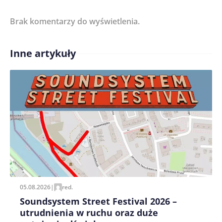
Brak komentarzy do wyświetlenia.
Imię/ Nick*
Inne artykuły
Treść komentarza*
Zapamiętaj moje dane w tej przeglądarce podczas
pisania kolejnych komentarzy.
05.08.2026
|
red.
Soundsystem Street Festival 2026 –
utrudnienia w ruchu oraz duże