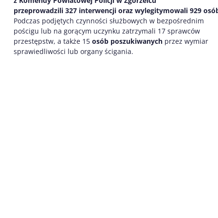
z Komendy Powiatowej Policji w Zgorzelcu
przeprowadzili
3
27
interwenc
j
i
oraz wylegitymowali
929
os
ó
Podczas podjętych czynności służbowych w bezpośrednim
pościgu lub na gorącym uczynku zatrzymali 17 sprawców
przestępstw, a także 15
osób poszukiwanych
przez wymiar
sprawiedliwości lub organy ścigania.