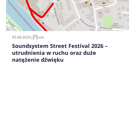
Zapamiętaj moje dane w tej przeglądarce podczas
pisania kolejnych komentarzy.
05.08.2026
|
red.
Soundsystem Street Festival 2026 –
utrudnienia w ruchu oraz duże
natężenie dźwięku