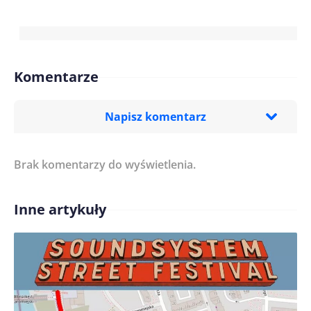
Komentarze
Napisz komentarz
Brak komentarzy do wyświetlenia.
Imię/ Nick*
Inne artykuły
Treść komentarza*