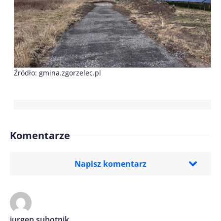
Źródło: gmina.zgorzelec.pl
Komentarze
Napisz komentarz
Imię/ Nick*
jurgen subotnik