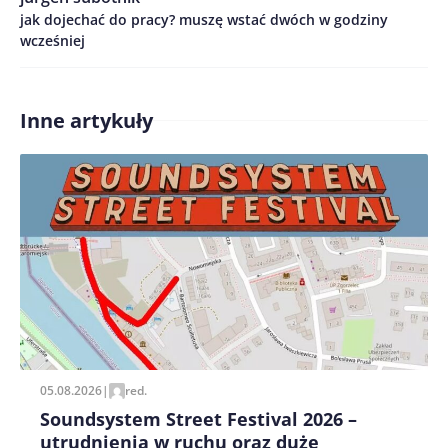
jak dojechać do pracy? muszę wstać dwóch w godziny
Treść komentarza*
wcześniej
Inne artykuły
Zapamiętaj moje dane w tej przeglądarce podczas
pisania kolejnych komentarzy.
05.08.2026
|
red.
Soundsystem Street Festival 2026 –
utrudnienia w ruchu oraz duże