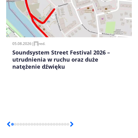
Zapamiętaj moje dane w tej przeglądarce podczas
pisania kolejnych komentarzy.
05.08.2026
|
red.
Soundsystem Street Festival 2026 –
utrudnienia w ruchu oraz duże
natężenie dźwięku