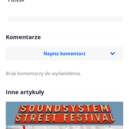
PIEŃSK
Komentarze
Napisz komentarz
Brak komentarzy do wyświetlenia.
Imię/ Nick*
Inne artykuły
Treść komentarza*