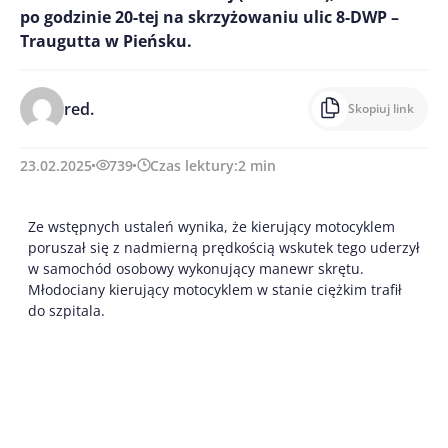
po godzinie 20-tej na skrzyżowaniu ulic 8-DWP –
Traugutta w Pieńsku.
red.
Skopiuj link
23.02.2025
739
Czas lektury:
2
min
Ze wstępnych ustaleń wynika, że kierujący motocyklem
poruszał się z nadmierną prędkością wskutek tego uderzył
w samochód osobowy wykonujący manewr skrętu.
Młodociany kierujący motocyklem w stanie ciężkim trafił
do szpitala.