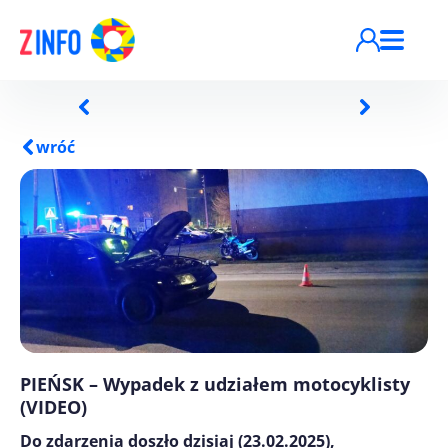
Przejdź do treści
wróć
PIEŃSK – Wypadek z udziałem motocyklisty
(VIDEO)
Do zdarzenia doszło dzisiaj (23.02.2025),