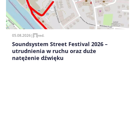
Zapamiętaj moje dane w tej przeglądarce podczas
pisania kolejnych komentarzy.
05.08.2026
|
red.
Soundsystem Street Festival 2026 –
utrudnienia w ruchu oraz duże
natężenie dźwięku