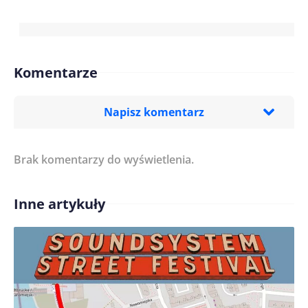
Komentarze
Napisz komentarz
Brak komentarzy do wyświetlenia.
Imię/ Nick*
Inne artykuły
Treść komentarza*