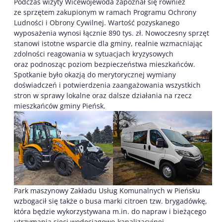
Podczas wizyty Wicewojewoda zapoznał się również
ze sprzętem zakupionym w ramach Programu Ochrony
Ludności i Obrony Cywilnej. Wartość pozyskanego
wyposażenia wynosi łącznie 890 tys. zł. Nowoczesny sprzęt
stanowi istotne wsparcie dla gminy, realnie wzmacniając
zdolności reagowania w sytuacjach kryzysowych
oraz podnosząc poziom bezpieczeństwa mieszkańców.
Spotkanie było okazją do merytorycznej wymiany
doświadczeń i potwierdzenia zaangażowania wszystkich
stron w sprawy lokalne oraz dalsze działania na rzecz
mieszkańców gminy Pieńsk.
Park maszynowy Zakładu Usług Komunalnych w Pieńsku
wzbogacił się także o busa marki citroen tzw. brygadówkę,
która będzie wykorzystywana m.in. do napraw i bieżącego
utrzymania sieci wodociągowo-kanalizacyjnej.