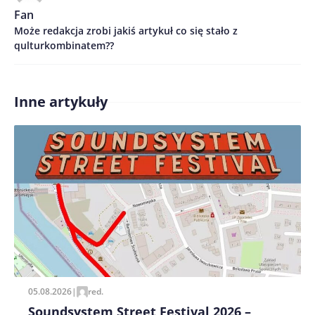
Fan
Może redakcja zrobi jakiś artykuł co się stało z
qulturkombinatem??
Zapamiętaj moje dane w tej przeglądarce podczas
pisania kolejnych komentarzy.
Inne artykuły
05.08.2026
|
red.
Soundsystem Street Festival 2026 –