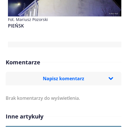
Fot. Mariusz Pozorski
PIEŃSK
Komentarze
Napisz komentarz
Brak komentarzy do wyświetlenia.
Imię/ Nick*
Inne artykuły
Treść komentarza*