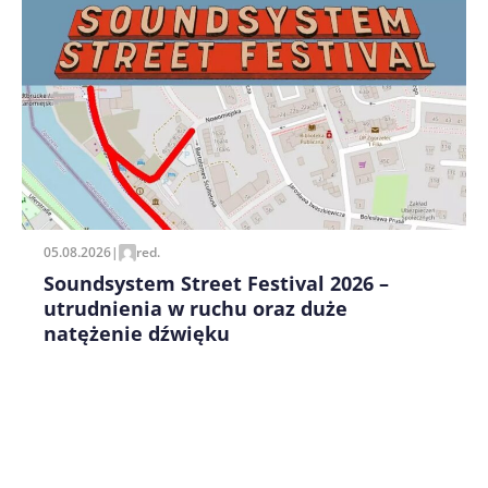
Zapamiętaj moje dane w tej przeglądarce podczas
pisania kolejnych komentarzy.
05.08.2026
|
red.
Soundsystem Street Festival 2026 –
utrudnienia w ruchu oraz duże
natężenie dźwięku