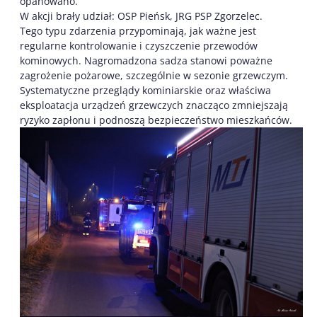
opanowano.
W akcji brały udział: OSP Pieńsk, JRG PSP Zgorzelec.
Tego typu zdarzenia przypominają, jak ważne jest
regularne kontrolowanie i czyszczenie przewodów
kominowych. Nagromadzona sadza stanowi poważne
zagrożenie pożarowe, szczególnie w sezonie grzewczym.
Systematyczne przeglądy kominiarskie oraz właściwa
eksploatacja urządzeń grzewczych znacząco zmniejszają
ryzyko zapłonu i podnoszą bezpieczeństwo mieszkańców.