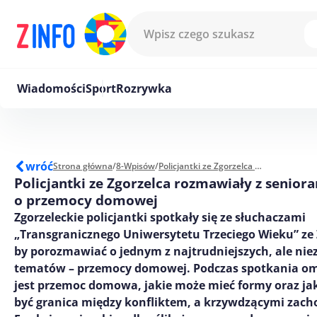
Przejdź do treści
Wiadomości
Sport
Rozrywka
wróć
Strona główna
/
8-Wpisów
/
Policjantki ze Zgorzelca rozmawiały z seniorami o przemocy domowej
Policjantki ze Zgorzelca rozmawiały z senior
o przemocy domowej
Zgorzeleckie policjantki spotkały się ze słuchaczami
„Transgranicznego Uniwersytetu Trzeciego Wieku” ze 
by porozmawiać o jednym z najtrudniejszych, ale ni
tematów – przemocy domowej. Podczas spotkania o
jest przemoc domowa, jakie może mieć formy oraz ja
być granica między konfliktem, a krzywdzącymi zac