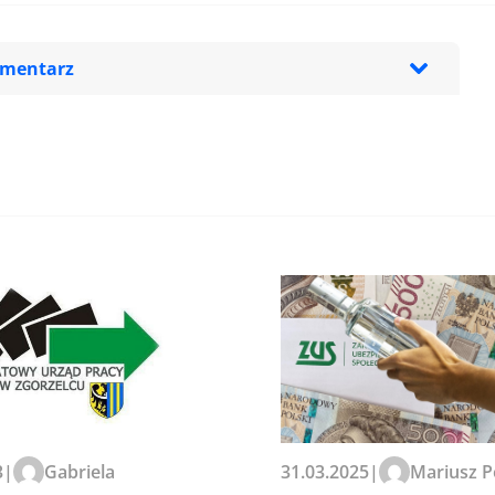
omentarz
zeglądarce podczas pisania
3
|
Gabriela
31.03.2025
|
Mariusz P