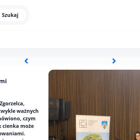
Szukaj
ami
Zgorzelca,
ezwykle ważnych
mówiono, czym
k cienka może
howaniami.