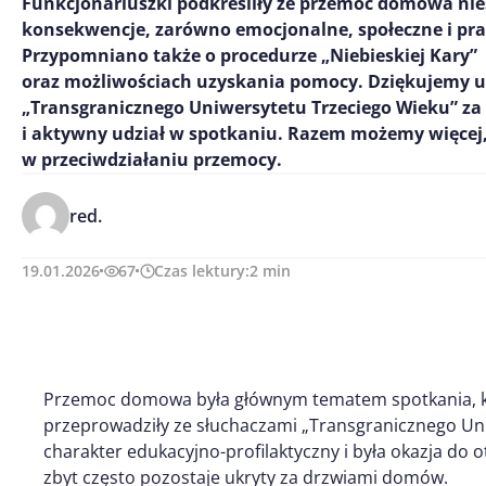
Funkcjonariuszki podkreśliły że przemoc domowa ni
konsekwencje, zarówno emocjonalne, społeczne i pr
Przypomniano także o procedurze „Niebieskiej Kary”
oraz możliwościach uzyskania pomocy. Dziękujemy 
„Transgranicznego Uniwersytetu Trzeciego Wieku” za
i aktywny udział w spotkaniu. Razem możemy więcej,
w przeciwdziałaniu przemocy.
red.
19.01.2026
67
Czas lektury:
2
min
Przemoc domowa była głównym tematem spotkania, któ
przeprowadziły ze słuchaczami „Transgranicznego Uni
charakter edukacyjno-profilaktyczny i była okazja do 
zbyt często pozostaje ukryty za drzwiami domów.