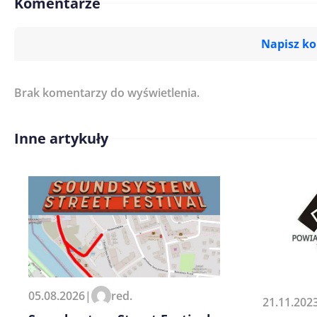
Komentarze
Napisz k
Brak komentarzy do wyświetlenia.
Imię/ Nick*
Inne artykuły
Treść komentarza*
Zapamiętaj moje dane w tej pr
05.08.2026
|
red.
21.11.202
kolejnych komentarzy.