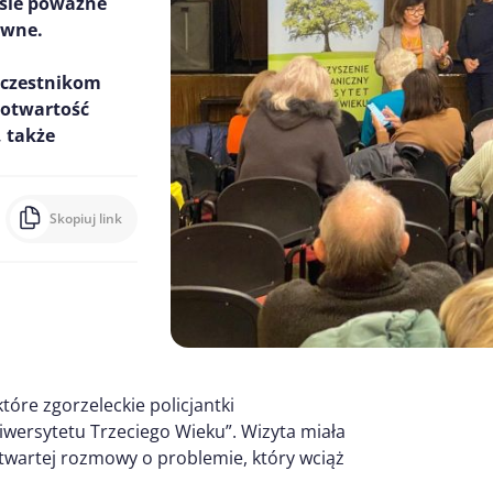
esie poważne
awne.
uczestnikom
 otwartość
 także
Skopiuj link
re zgorzeleckie policjantki
wersytetu Trzeciego Wieku”. Wizyta miała
otwartej rozmowy o problemie, który wciąż