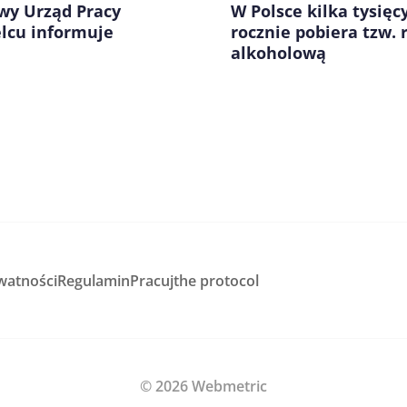
wy Urząd Pracy
W Polsce kilka tysięc
lcu informuje
rocznie pobiera tzw. 
alkoholową
watności
Regulamin
Pracuj
the protocol
© 2026 Webmetric