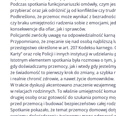
Podczas spotkania funkcjonariuszki omówiły, czym j
przybierać oraz jak odróżnić ją od konfliktów czy tru
Podkreślono, że przemoc może wynikać z bezradnośc
czy braku umiejętności radzenia sobie z emocjami, j
konsekwencje dla ofiar, jak i sprawców.
Policjantki zwróciły uwagę na odpowiedzialność karn
Przypomniano, że znęcanie się nad osobą najbliższą l
przestępstwo określone w art. 207 Kodeksu karnego.
Karty” oraz rolę Policji i innych instytucji w udziel
Istotnym elementem spotkania była rozmowa o tym, 
gdy doświadczamy przemocy, jak i wtedy gdy jesteśmy j
że świadomość to pierwszy krok do zmiany, a szybka 
i realnie chronić zdrowie, a nawet życie domowników.
W trakcie dyskusji akcentowano znaczenie wzajemneg
w relacjach rodzinnych. To właśnie umiejętność komu
drugiej osoby oraz gotowość do szukania pomocy mog
przed przemocą i budować bezpieczeństwo całej rodz
Spotkanie pokazało, że temat przemocy domowej dotyc
swojemu doświadczeniu życiowemu mogą odgrywać wa