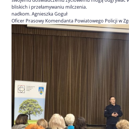
bliskich i przełamywaniu milczenia.
nadkom. Agnieszka Goguł
Oficer Prasowy Komendanta Powiatowego Policji w Zg