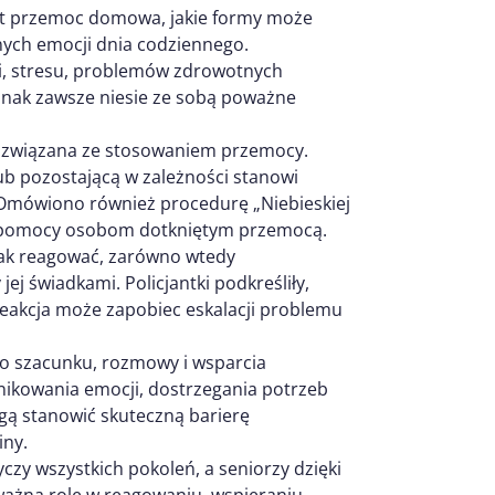
est przemoc domowa, jakie formy może
dnych emocji dnia codziennego.
i, stresu, problemów zdrowotnych
ednak zawsze niesie ze sobą poważne
ą związana ze stosowaniem przemocy.
ub pozostającą w zależności stanowi
 Omówiono również procedurę „Niebieskiej
aniu pomocy osobom dotkniętym przemocą.
jak reagować, zarówno wtedy
ej świadkami. Policjantki podkreśliły,
reakcja może zapobiec eskalacji problemu
o szacunku, rozmowy i wsparcia
nikowania emocji, dostrzegania potrzeb
ą stanowić skuteczną barierę
iny.
zy wszystkich pokoleń, a seniorzy dzięki
żna rolę w reagowaniu, wspieraniu