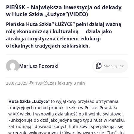
PIEŃSK – Największa inwestycja od dekady
w Hucie Szkła „Łużyce”(VIDEO)
Pieńska Huta Szkła” ŁUŻYCE” pełni dzisiaj ważną
rolę ekonomiczną i kulturalną — działa jako
atrakcja turystyczna i element edukacji
o lokalnych tradycjach szklarskich.
Mariusz Pozorski
Skopiuj link
28.07.2025
1199
Czas lektury:
3
min
Huta Szkła „Łużyce”
to wyjątkowy przykład utrzymania
tradycyjnych metod produkcji szkła w Polsce. Powstała
w XIX wieku i wznowiła działalność po II wojnie światowej.
Funkcjonuje do dziś jako jedyna tego typu huta w Pieńsku,
zatrudniając doświadczonych hutników i specjalizując się
w ręcznie wykonywanym, trójwarstwowym szkle. Choć stoi