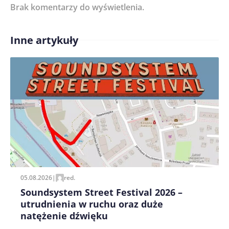
Brak komentarzy do wyświetlenia.
Imię/ Nick*
Inne artykuły
Treść komentarza*
Zapamiętaj moje dane w tej przeglądarce podczas
pisania kolejnych komentarzy.
05.08.2026
|
red.
Soundsystem Street Festival 2026 –
utrudnienia w ruchu oraz duże
natężenie dźwięku