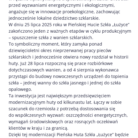
przed wyzwaniami energetycznymi i ekologicznymi,
angażuje się w innowacje proekologiczne, zachowując
jednocześnie lokalne dziedzictwo szklarskie.
W dniu 25 lipca 2025 roku w Pieńskiej Hucie Szkła „Łużyce”
zakończono jeden z ważnych etapów w cyklu produkcyjnym
– spuszczenie szkła z wanien szklarskich.
To symboliczny moment, który zamyka ponad
dziewięcioletni okres nieprzerwanej pracy pieców
szklarskich i jednocześnie otwiera nowy rozdział w historii
huty. Już 28 lipca rozpoczną się prace rozbiórkowe
dotychczasowych wanien, a od 4 sierpnia wykonawca
przystąpi do budowy nowoczesnych urządzeń do topienia
szkła – jednej wanny do szkła jasnego i jednej do szkła
opalowego.
Ta inwestycja jest największym przedsięwzięciem
modernizacyjnym huty od kilkunastu lat. Łączy w sobie
szacunek do rzemiosła z potrzebą dostosowania się
do współczesnych wyzwań: oszczędności energetycznych,
wymagań środowiskowych oraz rosnących oczekiwań
klientów w kraju i za granicą.
Dzięki tej modernizacji Pieńska Huta Szkła „Łużyce” będzie