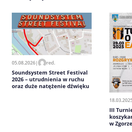
Zapamiętaj moje dane w tej pr
05.08.2026
|
red.
kolejnych komentarzy.
Soundsystem Street Festival
2026 – utrudnienia w ruchu
oraz duże natężenie dźwięku
18.03.202
III Turni
koszyka
w Zgorze