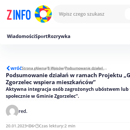
Przejdź do treści
Wiadomości
Sport
Rozrywka
wróć
Strona główna
/
8-Wpisów
/
Podsumowanie działań w ramach Projektu „Gmina Zgorzelec wspiera mieszkańców"
Podsumowanie działań w ramach Projektu „
Zgorzelec wspiera mieszkańców”
Aktywna integracja osób zagrożonych ubóstwem lub
społecznie w Gminie Zgorzelec”.
red.
20.01.2023
6
Czas lektury:
2
min