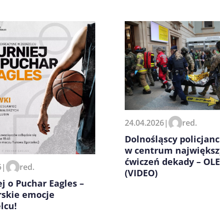
zeglądarce podczas pisania
24.04.2026
|
red.
Dolnośląscy policjanc
w centrum największ
ćwiczeń dekady – OLE
5
|
red.
(VIDEO)
ej o Puchar Eagles –
rskie emocje
lcu!