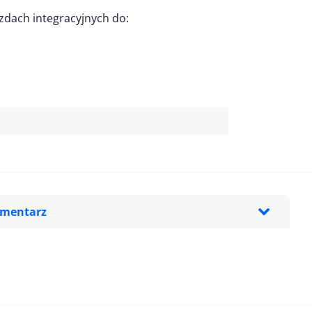
azdach integracyjnych do:
omentarz