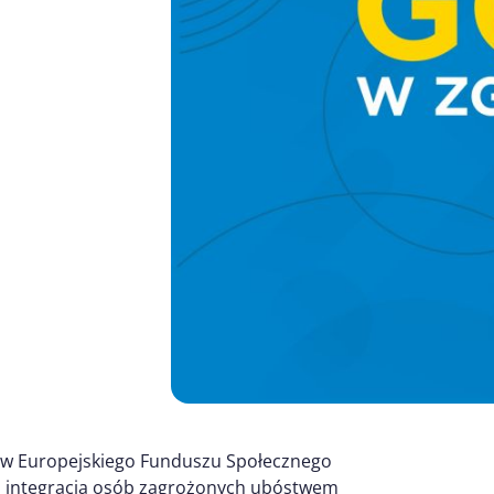
ów Europejskiego Funduszu Społecznego
a integracja osób zagrożonych ubóstwem