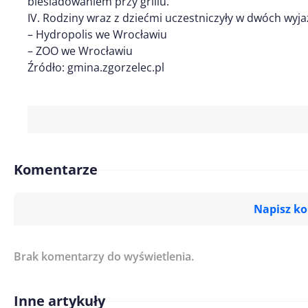
biesiadowaniem przy grillu.
IV. Rodziny wraz z dziećmi uczestniczyły w dwóch wyj
– Hydropolis we Wrocławiu
– ZOO we Wrocławiu
Źródło: gmina.zgorzelec.pl
Komentarze
Napisz k
Brak komentarzy do wyświetlenia.
Imię/ Nick*
Inne artykuły
Treść komentarza*