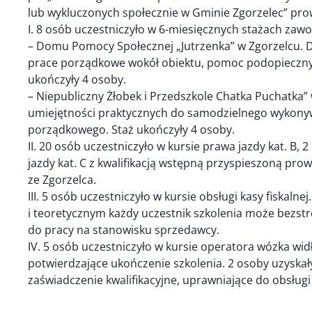
lub wykluczonych społecznie w Gminie Zgorzelec” pro
I. 8 osób uczestniczyło w 6-miesięcznych stażach zawo
– Domu Pomocy Społecznej „Jutrzenka” w Zgorzelcu. D
prace porządkowe wokół obiektu, pomoc podopieczn
ukończyły 4 osoby.
– Niepubliczny Żłobek i Przedszkole Chatka Puchatka”
umiejętności praktycznych do samodzielnego wykony
porządkowego. Staż ukończyły 4 osoby.
II. 20 osób uczestniczyło w kursie prawa jazdy kat. B,
jazdy kat. C z kwalifikacją wstępną przyspieszoną p
ze Zgorzelca.
III. 5 osób uczestniczyło w kursie obsługi kasy fiskaln
i teoretycznym każdy uczestnik szkolenia może bezst
do pracy na stanowisku sprzedawcy.
IV. 5 osób uczestniczyło w kursie operatora wózka wi
potwierdzające ukończenie szkolenia. 2 osoby uzyska
zaświadczenie kwalifikacyjne, uprawniające do obsługi