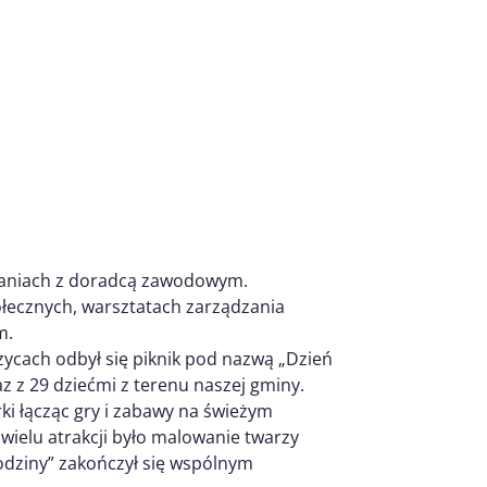
tkaniach z doradcą zawodowym.
ołecznych, warsztatach zarządzania
m.
cach odbył się piknik pod nazwą „Dzień
az z 29 dziećmi z terenu naszej gminy.
i łącząc gry i zabawy na świeżym
wielu atrakcji było malowanie twarzy
rodziny” zakończył się wspólnym