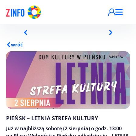
Przejdź do treści
wróć
PIEŃSK – LETNIA STREFA KULTURY
Już w najbliższą sobotę (2 sierpnia) o godz. 13:00
na Placu Wolności w Pieńsku odbędzie się – LETNIA