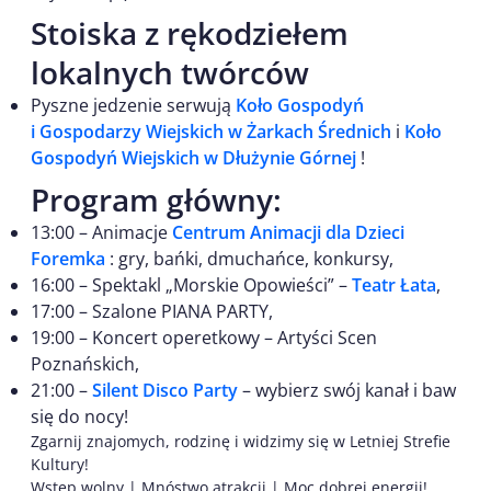
Stoiska z rękodziełem
lokalnych twórców
Pyszne jedzenie serwują
Koło Gospodyń
i Gospodarzy Wiejskich w Żarkach Średnich
i
Koło
Gospodyń Wiejskich w Dłużynie Górnej
!
Program główny:
13:00 – Animacje
Centrum Animacji dla Dzieci
Foremka
: gry, bańki, dmuchańce, konkursy,
16:00 – Spektakl „Morskie Opowieści” –
Teatr Łata
,
17:00 – Szalone PIANA PARTY,
19:00 – Koncert operetkowy – Artyści Scen
Poznańskich,
21:00 –
Silent Disco Party
– wybierz swój kanał i baw
się do nocy!
Zgarnij znajomych, rodzinę i widzimy się w Letniej Strefie
Kultury!
Wstęp wolny | Mnóstwo atrakcji | Moc dobrej energii!