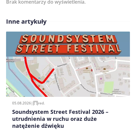
Brak komentarzy do wyświetlenia.
Imię/ Nick*
Inne artykuły
Treść komentarza*
Zapamiętaj moje dane w tej przeglądarce podczas
pisania kolejnych komentarzy.
05.08.2026
|
red.
Soundsystem Street Festival 2026 –
utrudnienia w ruchu oraz duże
natężenie dźwięku