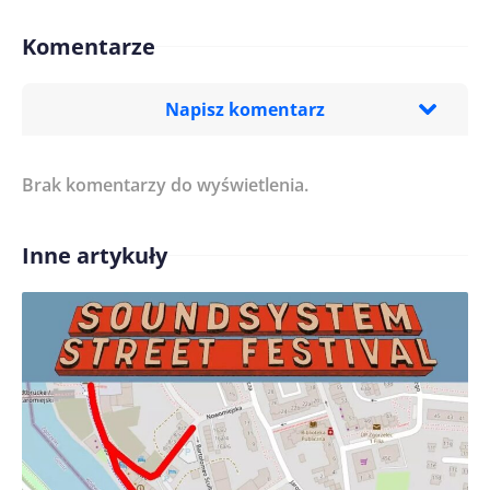
Komentarze
Napisz komentarz
Brak komentarzy do wyświetlenia.
Imię/ Nick*
Inne artykuły
Treść komentarza*
Zapamiętaj moje dane w tej przeglądarce podczas
pisania kolejnych komentarzy.