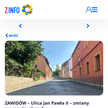
Przejdź do treści
wróć
ZAWIDÓW – Ulica Jan Pawła II – zmiany