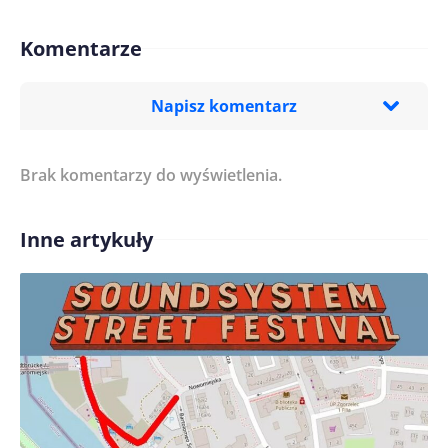
Komentarze
Napisz komentarz
Brak komentarzy do wyświetlenia.
Imię/ Nick*
Inne artykuły
Treść komentarza*
Zapamiętaj moje dane w tej przeglądarce podczas
pisania kolejnych komentarzy.