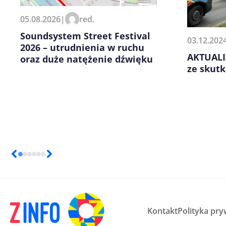
Zapamiętaj moje dane w tej pr
05.08.2026
|
red.
kolejnych komentarzy.
Soundsystem Street Festival
03.12.202
2026 – utrudnienia w ruchu
AKTUALI
oraz duże natężenie dźwięku
ze skut
Kontakt
Polityka pry