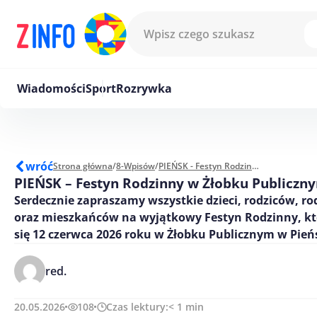
Przejdź do treści
Wiadomości
Sport
Rozrywka
wróć
Strona główna
/
8-Wpisów
/
PIEŃSK - Festyn Rodzinny w Żłobku Publicznym w Pieńsku
PIEŃSK – Festyn Rodzinny w Żłobku Publiczn
Serdecznie zapraszamy wszystkie dzieci, rodziców, r
oraz mieszkańców na wyjątkowy Festyn Rodzinny, kt
się 12 czerwca 2026 roku w Żłobku Publicznym w Pień
red.
20.05.2026
108
Czas lektury:
< 1
min