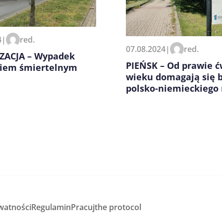
zeglądarce podczas pisania
4
|
red.
07.08.2024
|
red.
ZACJA – Wypadek
PIEŃSK – Od prawie ć
kiem śmiertelnym
wieku domagają się 
polsko-niemieckiego
watności
Regulamin
Pracuj
the protocol