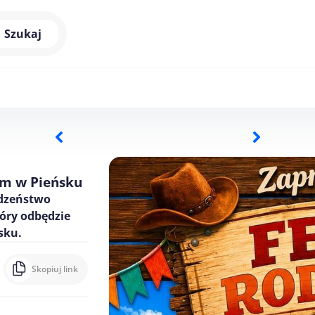
Szukaj
ym w Pieńsku
odzeństwo
óry odbędzie
sku.
Skopiuj link