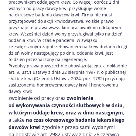
pracownikom oddającym krew. Co więcej, oprócz 2 dni
wolnych od pracy dawcy krwi przysługuje wolne
na okresowe badania dawców krwi. Firma nie musi
przystępować do akcji krwiodawstwa. Polskie prawo
przyznaje te prawa wszystkim pracownikom oddającym
krew. Wcześniej dzień wolny przysługiwał tylko na dzień
oddania krwi. W czasie pandemii w związku
ze zwiększonym zapotrzebowaniem na krew dodano drugi
dzień wolny następujący po dniu oddania krwi. Jest
to dzień przeznaczony na regenerację.
Przepisy prawa powszechnie obowiązującego, a dokładnie
art. 9. ust.1 ustawy z dnia 22 sierpnia 1997 r. o publicznej
służbie krwi (Dziennik Ustaw z 2024, poz. 1782) przyznają
zasłużonemu honorowemu dawcy krwi i honorowemu
dawcy krwi:
zwolnienie od pracy oraz
zwolnienie
od wykonywania czynności służbowych w dniu,
w którym oddaje krew, oraz w dniu następnym
,
a także
na czas okresowego badania lekarskiego
dawców krwi
zgodnie z przepisami wydanymi
na podstawie art. 2982 ustawy z dnia 26 czerwca