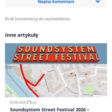
Napisz komentarz
Brak komentarzy do wyświetlenia.
Imię/ Nick*
Inne artykuły
Treść komentarza*
Zapamiętaj moje dane w tej przeglądarce podczas
pisania kolejnych komentarzy.
05.08.2026
|
red.
Soundsystem Street Festival 2026 –