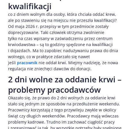
kwalifikacji
co z dniem wolnym dla osoby, która chciała oddać krew,
ale po stawieniu się na miejscu nie przeszła kwalifikacji?
Od maja 2026 r. przepisy w tym przedmiocie zostały
doprecyzowane. Taki człowiek otrzyma zwolnienie
tylko na czas wpisany w zaświadczeniu przez centrum
krwiodawstwa – są to godziny spędzone na kwalifikacji
i dojazdach. Ma to zapobiec nadużywaniu prawa do dnia
wolnego, co w praktyce zdarzało się nawet
jeśli
pracownik
nie oddał krwi. Miejmy nadzieję, że nowa
regulacja nie zniechęci dawców do donacji.
2 dni wolne za oddanie krwi –
problemy pracodawców
Okazało się, że prawo do 2 dni wolnych za oddanie krwi
stało się jednym ze sposobów na przedłużenie weekendu.
Pracownicy korzystają z tego przywileju zwykle w okolicy
świąt czy długich weekendów. Pracodawcy mają wówczas
problemy kadrowe. Trudno im zachować ciągłość pracy
i zorganizować ją tak, by wszystkie potrzeby były spełnione.