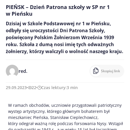
PIEŃSK – Dzień Patrona szkoły w SP nr 1
w Pieńsku
Dzisiaj w Szkole Podstawowej nr 1 w Pieńsku,
odbyły się uroczystości Dni Patrona Szkoły,
poświęcony Polskim Żołnierzom Września 1939
roku. Szkoła z dumą nosi imię tych odważnych
żołnierzy, którzy walczyli o wolność naszego kraju.
red.
Skopiuj link
29.09.2023
22
Czas lektury:
3
min
W ramach obchodów, uczniowie przygotowali patriotyczny
występ artystyczny, którego głównym bohaterem był
mieszkaniec Pieńska, Stanisław Cieplechowicz,
który odegrał ważną rolę podczas forsowania Nysy. Wstąpił
do partyzantki w 1943 r., a w wieku 15 lat był łącznikiem