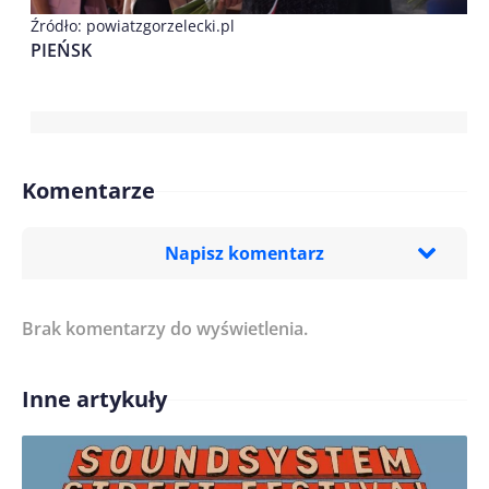
Źródło: powiatzgorzelecki.pl
PIEŃSK
Komentarze
Napisz komentarz
Brak komentarzy do wyświetlenia.
Imię/ Nick*
Inne artykuły
Treść komentarza*