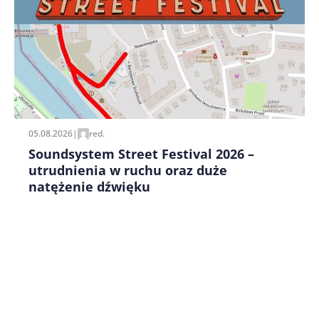
Zapamiętaj moje dane w tej przeglądarce podczas
pisania kolejnych komentarzy.
05.08.2026
|
red.
Soundsystem Street Festival 2026 –
utrudnienia w ruchu oraz duże
natężenie dźwięku