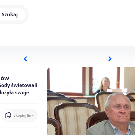
Szukaj
ków
Gody świętowali
łożyła swoje
Skopiuj link