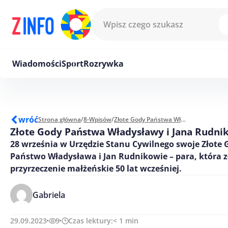
Przejdź do treści
Wiadomości
Sport
Rozrywka
wróć
Strona główna
/
8-Wpisów
/
Złote Gody Państwa Władysławy i Jana Rudników
Złote Gody Państwa Władysławy i Jana Rudni
28 września w Urzędzie Stanu Cywilnego swoje Złote 
Państwo Władysława i Jan Rudnikowie – para, która z
przyrzeczenie małżeńskie 50 lat wcześniej.
Gabriela
29.09.2023
9
Czas lektury:
< 1
min