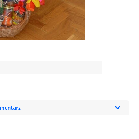
omentarz