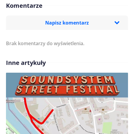
Komentarze
Napisz komentarz
Brak komentarzy do wyświetlenia.
Imię/ Nick*
Inne artykuły
Treść komentarza*
Zapamiętaj moje dane w tej przeglądarce podczas
pisania kolejnych komentarzy.