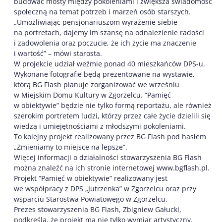
budować mosty między pokoleniami i zwiększa świadomość
społeczną na temat potrzeb i marzeń osób starszych.
„Umożliwiając pensjonariuszom wyrażenie siebie
na portretach, dajemy im szansę na odnalezienie radości
i zadowolenia oraz poczucie, że ich życie ma znaczenie
i wartość” – mówi starosta.
W projekcie udział weźmie ponad 40 mieszkańców DPS-u.
Wykonane fotografie będą prezentowane na wystawie,
którą BG Flash planuje zorganizować we wrześniu
w Miejskim Domu Kultury w Zgorzelcu. “Pamięć
w obiektywie” będzie nie tylko formą reportażu, ale również
szerokim portretem ludzi, którzy przez całe życie dzielili się
wiedzą i umiejętnościami z młodszymi pokoleniami.
To kolejny projekt realizowany przez BG Flash pod hasłem
„Zmieniamy to miejsce na lepsze”.
Więcej informacji o działalności stowarzyszenia BG Flash
można znaleźć na ich stronie internetowej www.bgflash.pl.
Projekt “Pamięć w obiektywie” realizowany jest
we współpracy z DPS „Jutrzenka” w Zgorzelcu oraz przy
wsparciu Starostwa Powiatowego w Zgorzelcu.
Prezes stowarzyszenia BG Flash, Zbigniew Gałucki,
podkreśla, że projekt ma nie tylko wymiar artystyczny,