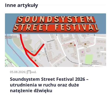
Inne artykuły
Treść komentarza*
Zapamiętaj moje dane w tej przeglądarce podczas
pisania kolejnych komentarzy.
05.08.2026
|
red.
Soundsystem Street Festival 2026 –
utrudnienia w ruchu oraz duże
natężenie dźwięku