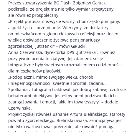
Prezes stowarzyszenia BG Flash, Zbigniew Gałucki,
podkreśla, że projekt ma nie tylko wymiar artystyczny,
ale również prospołeczny.
„Projekt porusza niezwykle ważny, choć często pomijany,
aspekt życia – przemijanie. Wierzymy, że dostarczy
on mieszkańcom regionu ciekawych refleksji oraz doceni
wielkie doświadczenie życiowe pensjonariuszy
zgorzeleckiej ‘Jutrzenki’” – mówi Gałucki.
Anna Czerwińska, dyrektorka DPS „Jutrzenka”, również
pozytywnie ocenia inicjatywę. Jej zdaniem, sesje
fotograficzne były świetnym urozmaiceniem codzienności
dla mieszkańców placówki.
„Podopieczni, mimo swojego wieku, chorób
i niepełnosprawności, świetnie sprostali zadaniu.
Spotkania z fotografią traktowali jak dobrą zabawę, czuli się
bohaterami obiektywu. Jesteśmy pełni podziwu dla ich
zaangażowania i emocji, jakie im towarzyszyły” – dodaje
Czerwińska.
Projekt zyskał również uznanie Artura Bielińskiego, starosty
powiatu zgorzeleckiego. Bieliński uważa, że inicjatywa jest
nie tylko wartościowa społecznie, ale również pomaga