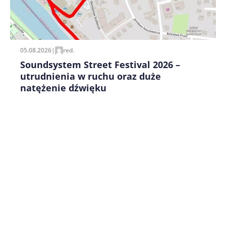
Zapamiętaj moje dane w tej przeglądarce podczas
pisania kolejnych komentarzy.
05.08.2026
|
red.
Soundsystem Street Festival 2026 –
utrudnienia w ruchu oraz duże
natężenie dźwięku