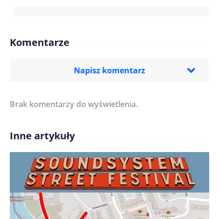
Komentarze
Napisz komentarz
Brak komentarzy do wyświetlenia.
Imię/ Nick*
Inne artykuły
Treść komentarza*