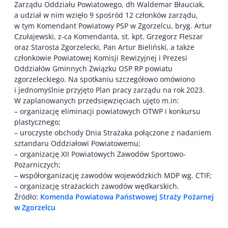
Zarządu Oddziału Powiatowego, dh Waldemar Błauciak,
a udział w nim wzięło 9 spośród 12 członków zarządu,
w tym Komendant Powiatowy PSP w Zgorzelcu, bryg. Artur
Czułajewski, z-ca Komendanta, st. kpt. Grzegorz Fleszar
oraz Starosta Zgorzelecki, Pan Artur Bieliński, a także
członkowie Powiatowej Komisji Rewizyjnej i Prezesi
Oddziałów Gminnych Związku OSP RP powiatu
zgorzeleckiego. Na spotkaniu szczegółowo omówiono
i jednomyślnie przyjęto Plan pracy zarządu na rok 2023.
W zaplanowanych przedsięwzięciach ujęto m.in:
– organizację eliminacji powiatowych OTWP i konkursu
plastycznego;
– uroczyste obchody Dnia Strażaka połączone z nadaniem
sztandaru Oddziałowi Powiatowemu;
– organizację XII Powiatowych Zawodów Sportowo-
Pożarniczych;
– współorganizację zawodów wojewódzkich MDP wg. CTIF;
– organizację strażackich zawodów wędkarskich.
Źródło:
Komenda Powiatowa Państwowej Straży Pożarnej
w Zgorzelcu