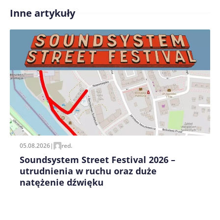
Inne artykuły
Treść komentarza*
Zapamiętaj moje dane w tej przeglądarce podczas
pisania kolejnych komentarzy.
05.08.2026
|
red.
Soundsystem Street Festival 2026 –
utrudnienia w ruchu oraz duże
natężenie dźwięku