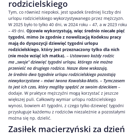
rodzicielskiego
Tym, co również niepokoi, jest spadek średniej liczby dni
urlopu rodzicielskiego wykorzystywanego przez mężczyzn.
W 2025 było to tylko 40 dni, w 2024 roku – 47, a w 2023 roku
– 49 dni.
Ojcowie wykorzystują, więc średnio niecałe pięć
tygodni, mimo że zgodnie z nowelizacją Kodeksu pracy
mają do dyspozycji dziewięć tygodni urlopu
rodzicielskiego, który jest przeznaczony tylko dla nich
(nie może wziąć ich matka).
–
Ustawowo każdy rodzic
ma „swoje” dziewięć tygodni urlopu, którego nie można
przenieść na drugiego rodzica. Nasze dane wskazują,
że średnio dwa tygodnie urlopu rodzicielskiego pozostają
niewykorzystane – mówi Iwona Kowalska-Matis. – Tymczasem
to jest ich czas, który mogliby spędzić ze swoim dzieckiem
–
dodaje. W praktyce mężczyźni mogą korzystać z jeszcze
większej puli. Całkowity wymiar urlopu rodzicielskiego
wynosi, bowiem 41 tygodni, z czego tylko dziewięć tygodni
przysługuje każdemu z rodziców niezależnie a pozostałymi
można się np. dzielić.
Zasiłek macierzyński za dzień