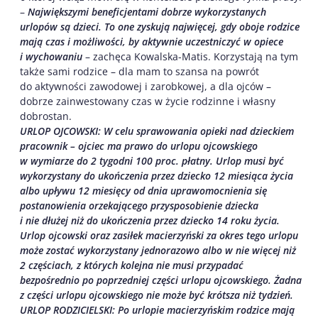
–
Największymi beneficjentami dobrze wykorzystanych
urlopów są dzieci. To one zyskują najwięcej, gdy oboje rodzice
mają czas i możliwości, by aktywnie uczestniczyć w opiece
i wychowaniu
– zachęca Kowalska-Matis. Korzystają na tym
także sami rodzice – dla mam to szansa na powrót
do aktywności zawodowej i zarobkowej, a dla ojców –
dobrze zainwestowany czas w życie rodzinne i własny
dobrostan.
URLOP OJCOWSKI: W celu sprawowania opieki nad dzieckiem
pracownik – ojciec ma prawo do urlopu ojcowskiego
w wymiarze do 2 tygodni 100 proc. płatny. Urlop musi być
wykorzystany do ukończenia przez dziecko 12 miesiąca życia
albo upływu 12 miesięcy od dnia uprawomocnienia się
postanowienia orzekającego przysposobienie dziecka
i nie dłużej niż do ukończenia przez dziecko 14 roku życia.
Urlop ojcowski oraz zasiłek macierzyński za okres tego urlopu
może zostać wykorzystany jednorazowo albo w nie więcej niż
2 częściach, z których kolejna nie musi przypadać
bezpośrednio po poprzedniej części urlopu ojcowskiego. Żadna
z części urlopu ojcowskiego nie może być krótsza niż tydzień.
URLOP RODZICIELSKI: Po urlopie macierzyńskim rodzice mają