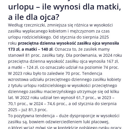
urlopu – ile wynosi dla matki,
a ile dla ojca?
Według rzeczniczki, zmniejsza się różnica w wysokości
zasiłku wypłacanego kobietom i mężczyznom za czas
urlopu rodzicielskiego. Od stycznia do sierpnia 2025
roku
przeciętna dzienna wysokość zasiłku ojca wynosiła
173 zł, a matki – 140 zł
. Oznacza to, że zasiłek mamy
stanowił 81 proc. zasiłku taty. Dla porównania, w 2024 roku
przeciętna dzienna wysokość zasiłku ojca wynosiła 167 zł,
a matki – 124 zł, co oznaczało udział na poziomie 74 proc.
W 2023 roku było to zaledwie 70 proc. Tendencja
wzrostowa udziału przeciętnego dziennego zasiłku kobiety
z tytułu urlopu rodzicielskiego w wysokości przeciętnego
dziennego zasiłku macierzyńskiego utrzymuje się od kilku
lat. W 2022 roku udział ten wynosił 61,7 proc., w 2023 –
70,1 proc., w 2024 – 74,6 proc., a od stycznia do sierpnia
2025 – już 81,3 proc.
To pozytywna tendencja – duże dysproporcje w wysokości
zasiłku są, bowiem odzwierciedleniem luki płacowej,
o której wciąż mówi się w kontekście polskiego rynku pracy.