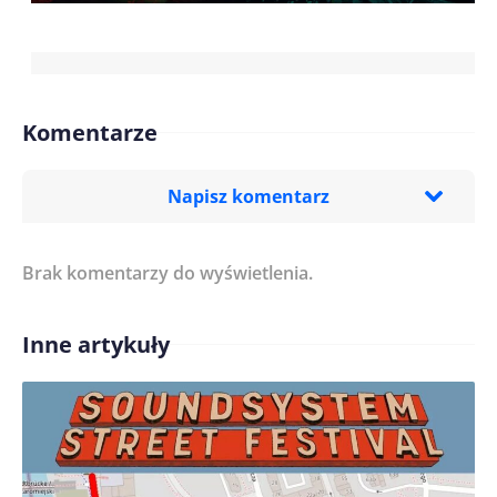
Komentarze
Napisz komentarz
Brak komentarzy do wyświetlenia.
Imię/ Nick*
Inne artykuły
Treść komentarza*