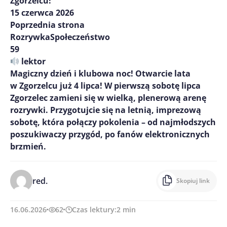
Zgorzelcu!
15 czerwca 2026
Poprzednia strona
RozrywkaSpołeczeństwo
59
lektor
Magiczny dzień i klubowa noc! Otwarcie lata
w Zgorzelcu już 4 lipca! W pierwszą sobotę lipca
Zgorzelec zamieni się w wielką, plenerową arenę
rozrywki. Przygotujcie się na letnią, imprezową
sobotę, która połączy pokolenia – od najmłodszych
poszukiwaczy przygód, po fanów elektronicznych
brzmień.
red.
Skopiuj link
16.06.2026
62
Czas lektury:
2
min