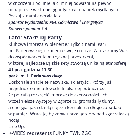
w chodzeniu po linie, a ci mniej odważni na pewno
odnajdą się w strefie gigantycznych baniek mydlanych.
Poczuj z nami energię lata!
Sponsor wydarzenia: PGE Górnictwo i Energetyka
Konwencjonalna S.A.
Lato: Start! DJ Party
Klubowa impreza w plenerze? Tylko z nami! Park
im. Paderewskiego zmienia swoje oblicze. Zapraszamy Was
do współtworzenia muzycznej przestrzeni,
w której najlepsze DJ-skie sety stworzą unikalną atmosferę.
4 lipca, godzina 17:30
park im. I. Paderewskiego
Doskonale znacie te nazwiska. To artyści, którzy już
niejednokrotnie udowodnili lokalnej publiczności,
że potrafią rozkręcić imprezę do czerwoności. Ich
wcześniejsze występy w Zgorzelcu gromadziły tłumy,
a energia, jaką dzielą się zza konsoli, na długo zapadała
w pamięć. Wracają, by znowu przejąć stery nad zgorzelecką
nocą!
Line Up:
K-VIBES represents FUNKY TWN ZGC