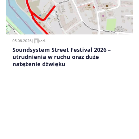
Zapamiętaj moje dane w tej przeglądarce podczas
pisania kolejnych komentarzy.
05.08.2026
|
red.
Soundsystem Street Festival 2026 –
utrudnienia w ruchu oraz duże
natężenie dźwięku