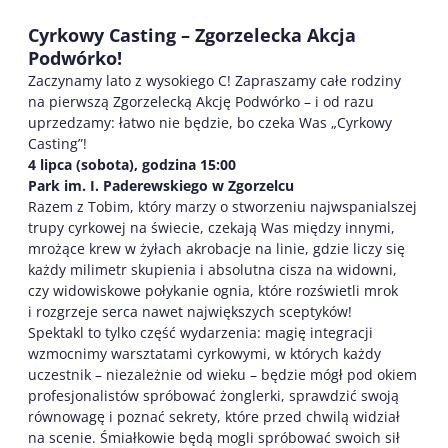
Cyrkowy Casting – Zgorzelecka Akcja
Podwórko!
Zaczynamy lato z wysokiego C! Zapraszamy całe rodziny
na pierwszą Zgorzelecką Akcję Podwórko – i od razu
uprzedzamy: łatwo nie będzie, bo czeka Was „Cyrkowy
Casting”!
4 lipca (sobota), godzina 15:00
Park im. I. Paderewskiego w Zgorzelcu
Razem z Tobim, który marzy o stworzeniu najwspanialszej
trupy cyrkowej na świecie, czekają Was między innymi,
mrożące krew w żyłach akrobacje na linie, gdzie liczy się
każdy milimetr skupienia i absolutna cisza na widowni,
czy widowiskowe połykanie ognia, które rozświetli mrok
i rozgrzeje serca nawet największych sceptyków!
Spektakl to tylko część wydarzenia: magię integracji
wzmocnimy warsztatami cyrkowymi, w których każdy
uczestnik – niezależnie od wieku – będzie mógł pod okiem
profesjonalistów spróbować żonglerki, sprawdzić swoją
równowagę i poznać sekrety, które przed chwilą widział
na scenie. Śmiałkowie będą mogli spróbować swoich sił