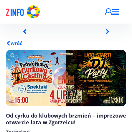
Przejdź do treści
wróć
Od cyrku do klubowych brzmień – imprezowe
otwarcie lata w Zgorzelcu!