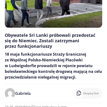
Obywatele Sri Lanki próbowali przedostać
się do Niemiec. Zostali zatrzymani
przez funkcjonariuszy
18 maja funkcjonariusze Straży Granicznej
ze Wspólnej Polsko-Niemieckiej Placówki
w Ludwigsdorfie prowadzili w rejonie powiatu
bolesławieckiego kontrolę drogową mającą na celu
przeciwdziałanie nielegalnej migracji.
Gabriela
Skopiuj link
23.05.2023
13
Czas lektury:
< 1
min