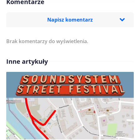
Komentarze
Napisz komentarz
Brak komentarzy do wyświetlenia.
Imię/ Nick*
Inne artykuły
Treść komentarza*
Zapamiętaj moje dane w tej przeglądarce podczas
pisania kolejnych komentarzy.