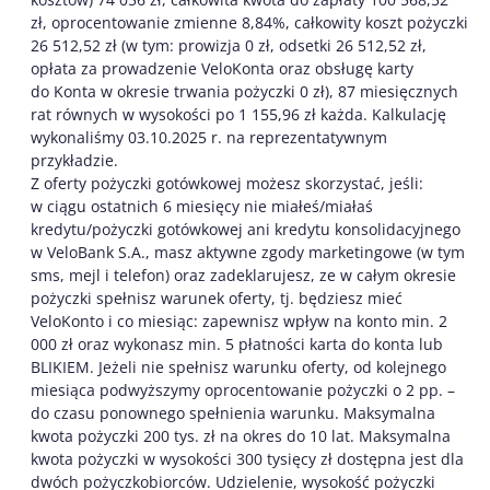
zł, oprocentowanie zmienne 8,84%, całkowity koszt pożyczki
26 512,52 zł (w tym: prowizja 0 zł, odsetki 26 512,52 zł,
opłata za prowadzenie VeloKonta oraz obsługę karty
do Konta w okresie trwania pożyczki 0 zł), 87 miesięcznych
rat równych w wysokości po 1 155,96 zł każda. Kalkulację
wykonaliśmy 03.10.2025 r. na reprezentatywnym
przykładzie.
Z oferty pożyczki gotówkowej możesz skorzystać, jeśli:
w ciągu ostatnich 6 miesięcy nie miałeś/miałaś
kredytu/pożyczki gotówkowej ani kredytu konsolidacyjnego
w VeloBank S.A., masz aktywne zgody marketingowe (w tym
sms, mejl i telefon) oraz zadeklarujesz, ze w całym okresie
pożyczki spełnisz warunek oferty, tj. będziesz mieć
VeloKonto i co miesiąc: zapewnisz wpływ na konto min. 2
000 zł oraz wykonasz min. 5 płatności karta do konta lub
BLIKIEM. Jeżeli nie spełnisz warunku oferty, od kolejnego
miesiąca podwyższymy oprocentowanie pożyczki o 2 pp. –
do czasu ponownego spełnienia warunku. Maksymalna
kwota pożyczki 200 tys. zł na okres do 10 lat. Maksymalna
kwota pożyczki w wysokości 300 tysięcy zł dostępna jest dla
dwóch pożyczkobiorców. Udzielenie, wysokość pożyczki