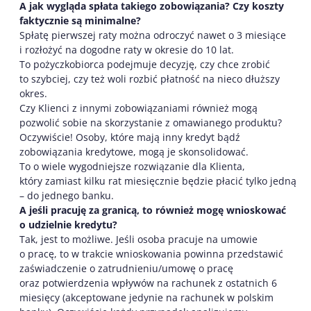
A jak wygląda spłata takiego zobowiązania? Czy koszty
faktycznie są minimalne?
Spłatę pierwszej raty można odroczyć nawet o 3 miesiące
i rozłożyć na dogodne raty w okresie do 10 lat.
To pożyczkobiorca podejmuje decyzję, czy chce zrobić
to szybciej, czy też woli rozbić płatność na nieco dłuższy
okres.
Czy Klienci z innymi zobowiązaniami również mogą
pozwolić sobie na skorzystanie z omawianego produktu?
Oczywiście! Osoby, które mają inny kredyt bądź
zobowiązania kredytowe, mogą je skonsolidować.
To o wiele wygodniejsze rozwiązanie dla Klienta,
który zamiast kilku rat miesięcznie będzie płacić tylko jedną
– do jednego banku.
A jeśli pracuję za granicą, to również mogę wnioskować
o udzielnie kredytu?
Tak, jest to możliwe. Jeśli osoba pracuje na umowie
o pracę, to w trakcie wnioskowania powinna przedstawić
zaświadczenie o zatrudnieniu/umowę o pracę
oraz potwierdzenia wpływów na rachunek z ostatnich 6
miesięcy (akceptowane jedynie na rachunek w polskim