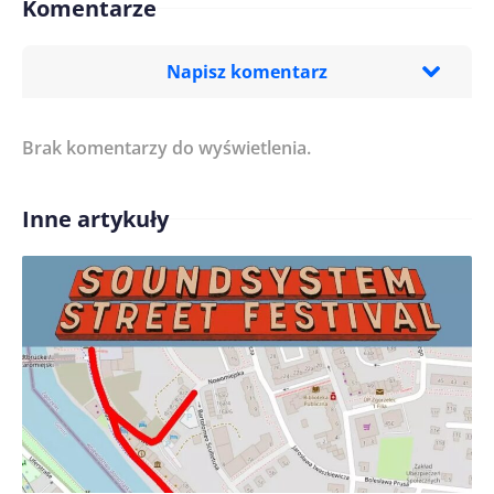
Komentarze
Napisz komentarz
Brak komentarzy do wyświetlenia.
Imię/ Nick*
Inne artykuły
Treść komentarza*
Zapamiętaj moje dane w tej przeglądarce podczas
pisania kolejnych komentarzy.