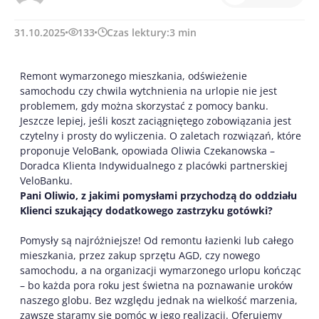
31.10.2025
133
Czas lektury:
3
min
Remont wymarzonego mieszkania, odświeżenie
samochodu czy chwila wytchnienia na urlopie nie jest
problemem, gdy można skorzystać z pomocy banku.
Jeszcze lepiej, jeśli koszt zaciągniętego zobowiązania jest
czytelny i prosty do wyliczenia. O zaletach rozwiązań, które
proponuje VeloBank, opowiada Oliwia Czekanowska –
Doradca Klienta Indywidualnego z placówki partnerskiej
VeloBanku.
Pani Oliwio, z jakimi pomysłami przychodzą do oddziału
Klienci szukający dodatkowego zastrzyku gotówki?
Pomysły są najróżniejsze! Od remontu łazienki lub całego
mieszkania, przez zakup sprzętu AGD, czy nowego
samochodu, a na organizacji wymarzonego urlopu kończąc
– bo każda pora roku jest świetna na poznawanie uroków
naszego globu. Bez względu jednak na wielkość marzenia,
zawsze staramy się pomóc w jego realizacji. Oferujemy