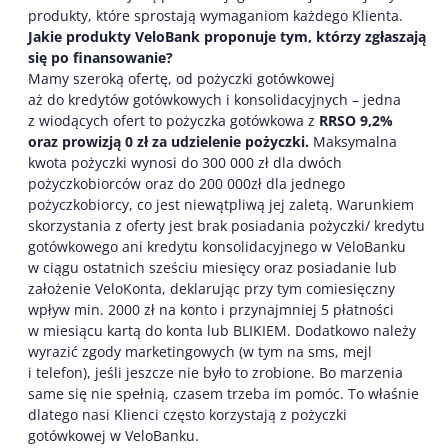
produkty, które sprostają wymaganiom każdego Klienta.
Jakie produkty VeloBank proponuje tym, którzy zgłaszają
się po finansowanie?
Mamy szeroką ofertę, od pożyczki gotówkowej
aż do kredytów gotówkowych i konsolidacyjnych – jedna
z wiodących ofert to pożyczka gotówkowa z
RRSO 9,2%
oraz prowizją 0 zł za udzielenie pożyczki.
Maksymalna
kwota pożyczki wynosi do 300 000 zł dla dwóch
pożyczkobiorców oraz do 200 000zł dla jednego
pożyczkobiorcy, co jest niewątpliwą jej zaletą. Warunkiem
skorzystania z oferty jest brak posiadania pożyczki/ kredytu
gotówkowego ani kredytu konsolidacyjnego w VeloBanku
w ciągu ostatnich sześciu miesięcy oraz posiadanie lub
założenie VeloKonta, deklarując przy tym comiesięczny
wpływ min. 2000 zł na konto i przynajmniej 5 płatności
w miesiącu kartą do konta lub BLIKIEM. Dodatkowo należy
wyrazić zgody marketingowych (w tym na sms, mejl
i telefon), jeśli jeszcze nie było to zrobione. Bo marzenia
same się nie spełnią, czasem trzeba im pomóc. To właśnie
dlatego nasi Klienci często korzystają z pożyczki
gotówkowej w VeloBanku.