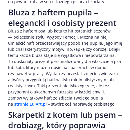
na pewno trafią w serce każdego psiarza i kociary.
Bluza z haftem pupila –
elegancki i osobisty prezent
Bluza z haftem psa lub kota to hit ostatnich sezonów
— połączenie stylu, wygody i emocji. Można na niej
umieścić haft przedstawiający podobiznę pupila, jego imię
lub charakterystyczny motyw, np. łapkę czy obrożę. Dzięki
temu każda bluza staje się wyjątkowa i niepowtarzalna.
To doskonały prezent personalizowany dla właściciela psa
lub kota, który można nosić na spacerach, w domu
czy nawet w pracy. Wystarczy przesłać zdjęcie zwierzaka,
a twórcy przygotują haft w stylu minimalistycznym lub
realistycznym. Taki prezent nie tylko ogrzeje, ale też
przypomni o ukochanym futrzaku w każdej chwili.
Zamów wyjątkowy haft ze zdjęcia Twojego pupila
na
stronie LuiArt.pl
– stwórz coś naprawdę osobistego!
Skarpetki z kotem lub psem –
drobiazg, który poprawia