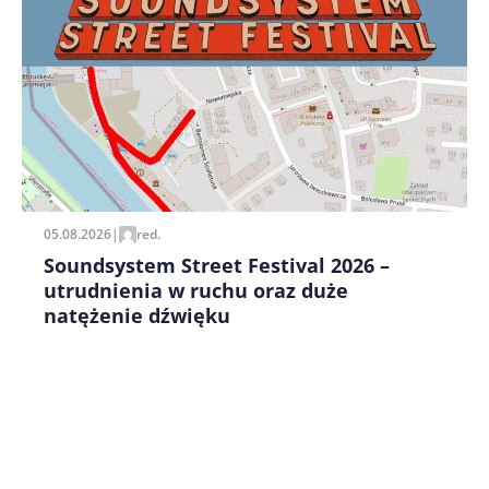
Zapamiętaj moje dane w tej przeglądarce podczas
pisania kolejnych komentarzy.
05.08.2026
|
red.
Soundsystem Street Festival 2026 –
utrudnienia w ruchu oraz duże
natężenie dźwięku