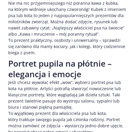
Nie ma nic przyjemniejszego niż poranna kawa z kubka,
na którym widnieje ukochany czworonóg! Kubek z imieniem
psa lub kota to jeden z najpopularniejszych prezentów dla
miłośników zwierząt. Można dodać zdjęcie, rysunek lub
nawet zabawny cytat: „Najlepszy właściciel psa na świecie”
albo „Kawa i mruczenie – mój poranny rytuał”.
To prezent praktyczny, osobisty i uniwersalny – sprawdzi
się zarówno dla mamy kociary, jak i kolegi, który codziennie
biega z psem.
Portret pupila na płótnie –
elegancja i emocje
Jeśli chcesz wywołać efekt „wow”, wybierz portret psa lub
kota na płótnie. Artyści potrafią stworzyć nowoczesne lub
klasyczne portrety, które wyglądają jak dzieła sztuki. Taki
prezent świetnie pasuje do wystroju salonu, sypialni lub
biura i stanowi piękną pamiątkę.
To wyjątkowy prezent dla właściciela psa lub kota,
który traktuje swojego pupila jak członka rodziny. Portret
można zamówić ze zdjęcia – wystarczy jedno dobre ujęcie,
by powstał obraz pełen emocji i charakteru.